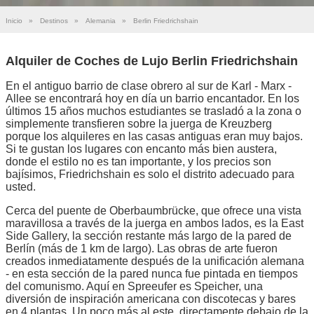
Inicio
»
Destinos
»
Alemania
»
Berlin Friedrichshain
Alquiler de Coches de Lujo Berlin Friedrichshain
En el antiguo barrio de clase obrero al sur de Karl - Marx -
Allee se encontrará hoy en día un barrio encantador. En los
últimos 15 años muchos estudiantes se trasladó a la zona o
simplemente transfieren sobre la juerga de Kreuzberg
porque los alquileres en las casas antiguas eran muy bajos.
Si te gustan los lugares con encanto más bien austera,
donde el estilo no es tan importante, y los precios son
bajísimos, Friedrichshain es solo el distrito adecuado para
usted.
Cerca del puente de Oberbaumbrücke, que ofrece una vista
maravillosa a través de la juerga en ambos lados, es la East
Side Gallery, la sección restante más largo de la pared de
Berlín (más de 1 km de largo). Las obras de arte fueron
creados inmediatamente después de la unificación alemana
- en esta sección de la pared nunca fue pintada en tiempos
del comunismo. Aquí en Spreeufer es Speicher, una
diversión de inspiración americana con discotecas y bares
en 4 plantas. Un poco más al este, directamente debajo de la