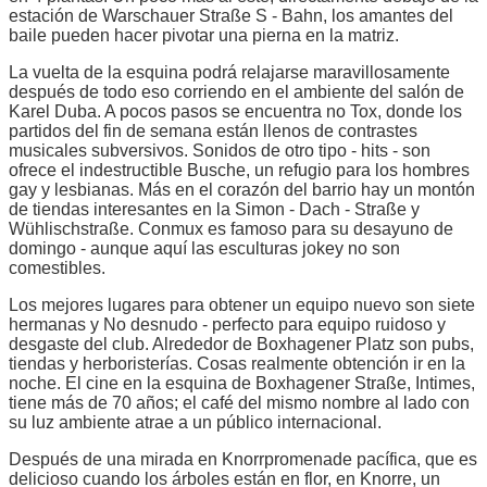
estación de Warschauer Straße S - Bahn, los amantes del
baile pueden hacer pivotar una pierna en la matriz.
La vuelta de la esquina podrá relajarse maravillosamente
después de todo eso corriendo en el ambiente del salón de
Karel Duba. A pocos pasos se encuentra no Tox, donde los
partidos del fin de semana están llenos de contrastes
musicales subversivos. Sonidos de otro tipo - hits - son
ofrece el indestructible Busche, un refugio para los hombres
gay y lesbianas. Más en el corazón del barrio hay un montón
de tiendas interesantes en la Simon - Dach - Straße y
Wühlischstraße. Conmux es famoso para su desayuno de
domingo - aunque aquí las esculturas jokey no son
comestibles.
Los mejores lugares para obtener un equipo nuevo son siete
hermanas y No desnudo - perfecto para equipo ruidoso y
desgaste del club. Alrededor de Boxhagener Platz son pubs,
tiendas y herboristerías. Cosas realmente obtención ir en la
noche. El cine en la esquina de Boxhagener Straße, Intimes,
tiene más de 70 años; el café del mismo nombre al lado con
su luz ambiente atrae a un público internacional.
Después de una mirada en Knorrpromenade pacífica, que es
delicioso cuando los árboles están en flor, en Knorre, un