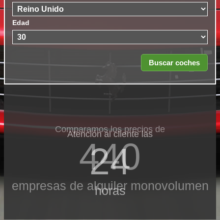
Edad
Comparamos los precios de
Atención al cliente las
440
24
empresas de alquiler monovolumen
horas