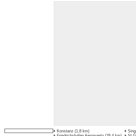
Konstanz
(1,8 km)
Sing
Friedrichshafen Aeropuerto
(28,4 km)
St G