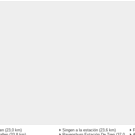
en
(23,0 km)
Singen a la estación
(23,6 km)
F
allen
(33,8 km)
Ravensburg Estación De Tren
(37,0
A