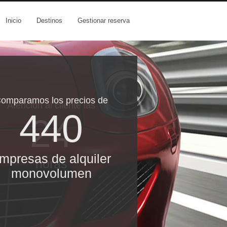
Inicio
Destinos
Gestionar reserva
omparamos los precios de
Atención al cliente las
440
24
mpresas de alquiler
horas
monovolumen