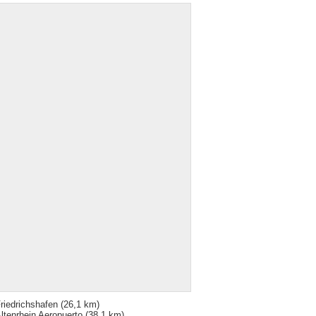
riedrichshafen
(26,1 km)
ltenrhein Aeropuerto
(38,1 km)