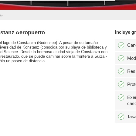
to
nstanz Aeropuerto
Incluye gr
del lago de Constanza (Bodensee). A pesar de su tamaño
Can
iversidad de Konstanz (conocida por su playa de biblioteca y
ied Science. Desde la hermosa ciudad vieja de Constanza con
estaurado, que se puede caminar sobre la frontera a Suiza -
Modi
ólo un paseo de distancia.
Resp
Prot
Exen
caso
Tasa