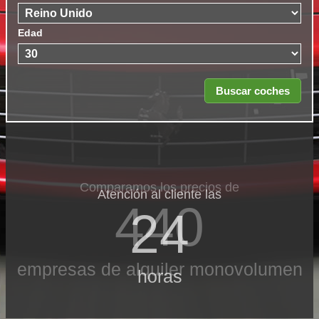
Edad
Comparamos los precios de
Atención al cliente las
440
24
empresas de alquiler monovolumen
horas