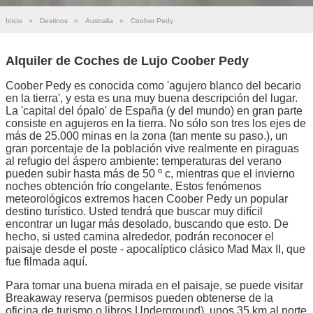
Inicio
»
Destinos
»
Australia
»
Coober Pedy
Alquiler de Coches de Lujo Coober Pedy
Coober Pedy es conocida como 'agujero blanco del becario
en la tierra', y esta es una muy buena descripción del lugar.
La 'capital del ópalo' de España (y del mundo) en gran parte
consiste en agujeros en la tierra. No sólo son tres los ejes de
más de 25.000 minas en la zona (tan mente su paso.), un
gran porcentaje de la población vive realmente en piraguas
al refugio del áspero ambiente: temperaturas del verano
pueden subir hasta más de 50 º c, mientras que el invierno
noches obtención frío congelante. Estos fenómenos
meteorológicos extremos hacen Coober Pedy un popular
destino turístico. Usted tendrá que buscar muy difícil
encontrar un lugar más desolado, buscando que esto. De
hecho, si usted camina alrededor, podrán reconocer el
paisaje desde el poste - apocalíptico clásico Mad Max II, que
fue filmada aquí.
Para tomar una buena mirada en el paisaje, se puede visitar
Breakaway reserva (permisos pueden obtenerse de la
oficina de turismo o libros Underground), unos 35 km al norte