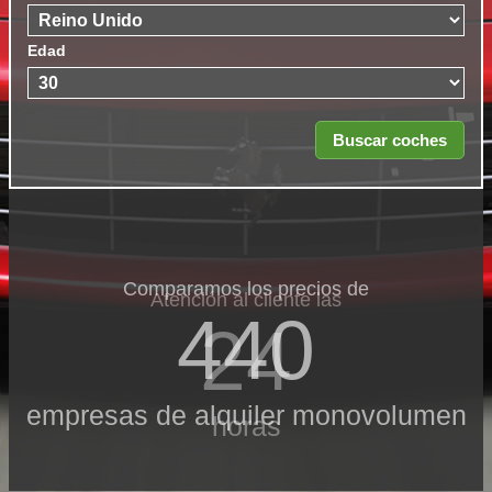
Edad
Comparamos los precios de
Atención al cliente las
440
24
empresas de alquiler monovolumen
horas