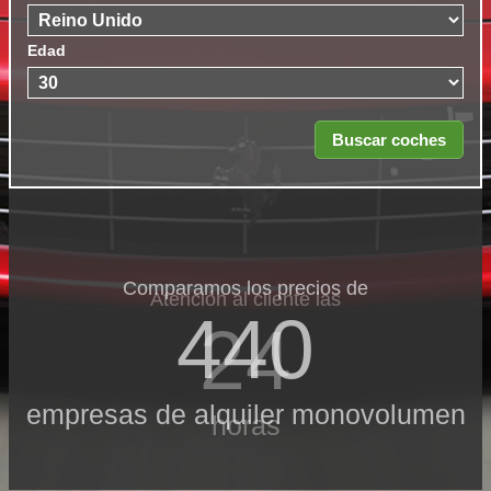
Edad
Comparamos los precios de
Atención al cliente las
440
24
empresas de alquiler monovolumen
horas