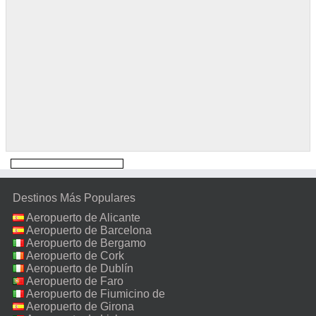
Destinos Más Populares
Aeropuerto de Alicante
Aeropuerto de Barcelona
Aeropuerto de Bergamo
Aeropuerto de Cork
Aeropuerto de Dublín
Aeropuerto de Faro
Aeropuerto de Fiumicino de
Roma
Aeropuerto de Girona