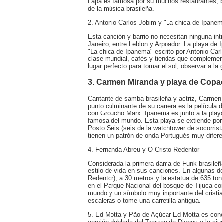
Lapa es famosa por su muchos restaurantes, b
de la música brasileña.
2. Antonio Carlos Jobim y "La chica de Ipane
Esta canción y barrio no necesitan ninguna int
Janeiro, entre Leblon y Arpoador. La playa de
"La chica de Ipanema" escrito por Antonio Carl
clase mundial, cafés y tiendas que complemen
lugar perfecto para tomar el sol, observar a la 
3. Carmen Miranda y playa de Cop
Cantante de samba brasileña y actriz, Carmen
punto culminante de su carrera es la película
con Groucho Marx. Ipanema es junto a la playa
famosa del mundo. Esta playa se extiende por
Posto Seis (seis de la watchtower de socorrist
tienen un patrón de onda Portugués muy difere
4. Fernanda Abreu y O Cristo Redentor
Considerada la primera dama de Funk brasileña
estilo de vida en sus canciones. En algunas d
Redentor), a 30 metros y la estatua de 635 t
en el Parque Nacional del bosque de Tijuca con
mundo y un símbolo muy importante del cristia
escaleras o tome una carretilla antigua.
5. Ed Motta y Pão de Açúcar Ed Motta es cono
versión doblada del Trarzan de Disney y la ci