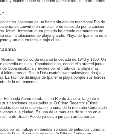
ares y clubes donde se pueden apreciar las distintas formas
ma"
roducción. Ipanema es un barrio situado en meridional Rio de
 Ipanema se convirtió en ampliamente conocida por la canción
os Jobim. Infraestructura privada ha creado restaurantes de
ta sus instalaciones de playa grande. Playa de Ipanema es el
gente y un día en familia bajo el sol.
acabana
 Miranda, fue conocida durante la década de 1940 y 1950. Un
 de comedia musical, Copabacabana, donde ella starred junto
 de Copabacabana y rivales por el título de la playa más
 4 kilómetros de Posto Dois (watchtower salvavidas dos) a
a). Es fácil de distinguir de Ipanema playa porque sus bordes
nte de la de Ipanema.
, Fernanda Abreu retrata clima Rio de Janeiro, la gente y
e sus canciones habla sobre el O Cristo Redentor (Cristo
oneladas que se encuentra en la cima de la montaña Corcovado
 vistas a la ciudad. Es una de la más alta de su tipo en el
nismo de Brasil. Puede ya sea a pie para arriba por las
cida por su trabajo en bandas sonoras de películas como la
udad de Dios. Su apodo es dulce (o Pão de Açúcar en