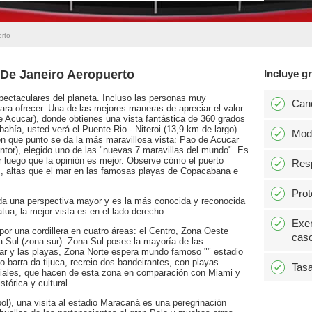
erto
 De Janeiro Aeropuerto
Incluye gr
pectaculares del planeta. Incluso las personas muy
Can
para ofrecer. Una de las mejores maneras de apreciar el valor
 Acucar), donde obtienes una vista fantástica de 360 grados
bahía, usted verá el Puente Rio - Niteroi (13,9 km de largo).
Modi
en que punto se da la más maravillosa vista: Pao de Acucar
ntor), elegido uno de las "nuevas 7 maravillas del mundo". Es
r luego que la opinión es mejor. Observe cómo el puerto
Resp
, altas que el mar en las famosas playas de Copacabana e
Prot
da una perspectiva mayor y es la más conocida y reconocida
tua, la mejor vista es en el lado derecho.
Exen
por una cordillera en cuatro áreas: el Centro, Zona Oeste
caso
a Sul (zona sur). Zona Sul posee la mayoría de las
ar y las playas, Zona Norte espera mundo famoso "" estadio
barra da tijuca, recreio dos bandeirantes, con playas
Tasa
iales, que hacen de esta zona en comparación con Miami y
tórica y cultural.
bol), una visita al estadio Maracaná es una peregrinación