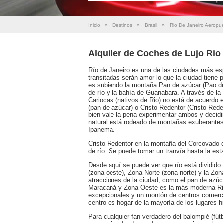
Inicio
»
Destinos
»
Brasil
»
Rio De Janeiro Aeropu
Alquiler de Coches de Lujo Rio
Río de Janeiro es una de las ciudades más es
transitadas serán amor lo que la ciudad tiene 
es subiendo la montaña Pan de azúcar (Pao de
de río y la bahía de Guanabara. A través de la 
Cariocas (nativos de Rio) no está de acuerdo 
(pan de azúcar) o Cristo Redentor (Cristo Rede
bien vale la pena experimentar ambos y decidi
natural está rodeado de montañas exuberantes
Ipanema.
Cristo Redentor en la montaña del Corcovado 
de río. Se puede tomar un tranvía hasta la esta
Desde aquí se puede ver que río está dividido 
(zona oeste), Zona Norte (zona norte) y la Zon
atracciones de la ciudad, como el pan de azúc
Maracaná y Zona Oeste es la más moderna Rio 
excepcionales y un montón de centros comerc
centro es hogar de la mayoría de los lugares his
Para cualquier fan verdadero del balompié (fút