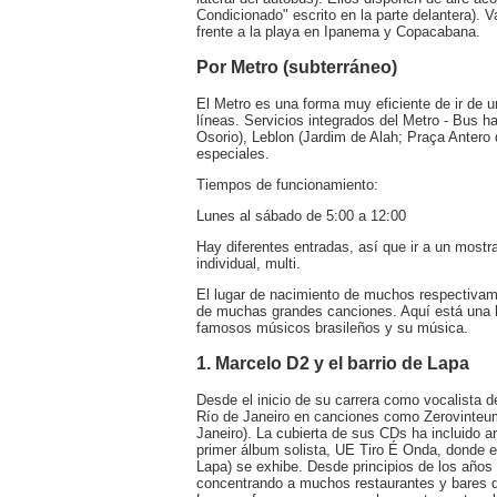
Condicionado" escrito en la parte delantera). V
frente a la playa en Ipanema y Copacabana.
Por Metro (subterráneo)
El Metro es una forma muy eficiente de ir de u
líneas. Servicios integrados del Metro - Bus 
Osorio), Leblon (Jardim de Alah; Praça Anter
especiales.
Tiempos de funcionamiento:
Lunes al sábado de 5:00 a 12:00
Hay diferentes entradas, así que ir a un most
individual, multi.
El lugar de nacimiento de muchos respectivam
de muchas grandes canciones. Aquí está una l
famosos músicos brasileños y su música.
1. Marcelo D2 y el barrio de Lapa
Desde el inicio de su carrera como vocalista 
Río de Janeiro en canciones como Zerovinteum 
Janeiro). La cubierta de sus CDs ha incluido a
primer álbum solista, UE Tiro É Onda, donde 
Lapa) se exhibe. Desde principios de los años
concentrando a muchos restaurantes y bares don