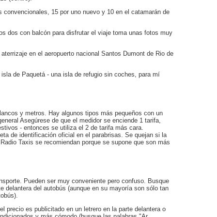
ies convencionales, 15 por uno nuevo y 10 en el catamarán de
os dos con balcón para disfrutar el viaje toma unas fotos muy
aterrizaje en el aeropuerto nacional Santos Dumont de Rio de
 isla de Paquetá - una isla de refugio sin coches, para mí
 blancos y metros. Hay algunos tipos más pequeños con un
 general Asegúrese de que el medidor se enciende 1 tarifa,
tivos - entonces se utiliza el 2 de tarifa más cara.
 de identificación oficial en el parabrisas. Se quejan si la
o. Radio Taxis se recomiendan porque se supone que son más
ansporte. Pueden ser muy conveniente pero confuso. Busque
arte delantera del autobús (aunque en su mayoría son sólo tan
tobús).
 precio es publicitado en un letrero en la parte delantera o
acondicionados y más cómodo (busque las palabras "Ar