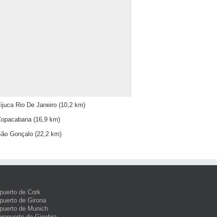
ijuca Rio De Janeiro
(10,2 km)
Copacabana
(16,9 km)
ão Gonçalo
(22,2 km)
puerto de Cork
puerto de Girona
puerto de Munich
eropuerto de Ginebra