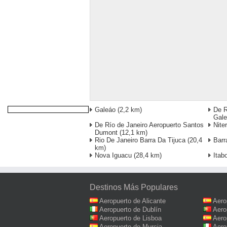
Galeáo
(2,2 km)
De R
Gal
De Río de Janeiro Aeropuerto Santos
Niter
Dumont
(12,1 km)
Rio De Janeiro Barra Da Tijuca
(20,4
Barr
km)
Nova Iguacu
(28,4 km)
Itab
Destinos Más Populares
Aeropuerto de Alicante
Aero
Aeropuerto de Dublín
Aero
Aeropuerto de Lisboa
Aero
Aeropuerto de Murcia
Aero