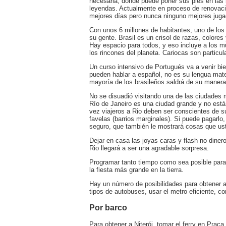
necesaria, donde puede poner sus pies en las 
leyendas. Actualmente en proceso de renovac
mejores días pero nunca ninguno mejores juga
Con unos 6 millones de habitantes, uno de lo
su gente. Brasil es un crisol de razas, colores
Hay espacio para todos, y eso incluye a los m
los rincones del planeta. Cariocas son particul
Un curso intensivo de Portugués va a venir bie
pueden hablar a español, no es su lengua mate
mayoría de los brasileños saldrá de su manera 
No se disuadió visitando una de las ciudades m
Río de Janeiro es una ciudad grande y no est
vez viajeros a Rio deben ser conscientes de 
favelas (barrios marginales). Si puede pagarlo,
seguro, que también le mostrará cosas que ust
Dejar en casa las joyas caras y flash no dinero 
Rio llegará a ser una agradable sorpresa.
Programar tanto tiempo como sea posible para e
la fiesta más grande en la tierra.
Hay un número de posibilidades para obtener al
tipos de autobuses, usar el metro eficiente, con
Por barco
Para obtener a Niterói, tomar el ferry en Praca 