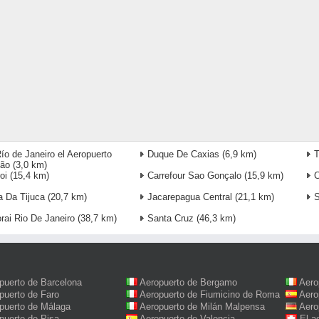
ío de Janeiro el Aeropuerto
Duque De Caxias
(6,9 km)
T
eão
(3,0 km)
oi
(15,4 km)
Carrefour Sao Gonçalo
(15,9 km)
a Da Tijuca
(20,7 km)
Jacarepagua Central
(21,1 km)
S
orai Rio De Janeiro
(38,7 km)
Santa Cruz
(46,3 km)
puerto de Barcelona
Aeropuerto de Bergamo
Aero
puerto de Faro
Aeropuerto de Fiumicino de Roma
Aero
puerto de Málaga
Aeropuerto de Milán Malpensa
Aero
puerto de Pisa
Aeropuerto de Valencia
El a