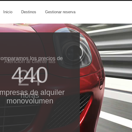
Inicio
Destinos
Gestionar reserva
omparamos los precios de
Atención al cliente las
440
24
mpresas de alquiler
horas
monovolumen