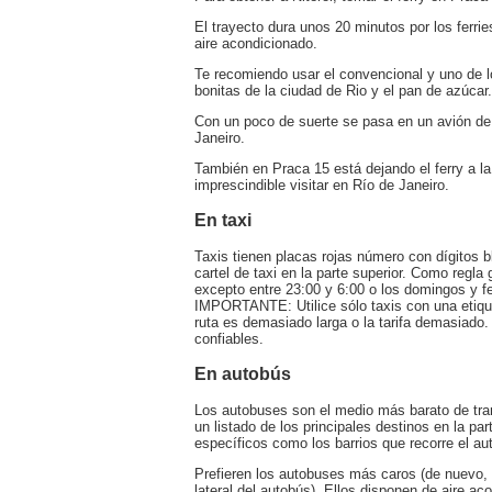
El trayecto dura unos 20 minutos por los ferr
aire acondicionado.
Te recomiendo usar el convencional y uno de l
bonitas de la ciudad de Rio y el pan de azúcar.
Con un poco de suerte se pasa en un avión de 
Janeiro.
También en Praca 15 está dejando el ferry a la
imprescindible visitar en Río de Janeiro.
En taxi
Taxis tienen placas rojas número con dígitos
cartel de taxi en la parte superior. Como regla
excepto entre 23:00 y 6:00 o los domingos y fes
IMPORTANTE: Utilice sólo taxis con una etiqueta
ruta es demasiado larga o la tarifa demasiad
confiables.
En autobús
Los autobuses son el medio más barato de tr
un listado de los principales destinos en la p
específicos como los barrios que recorre el au
Prefieren los autobuses más caros (de nuevo, el
lateral del autobús). Ellos disponen de aire 