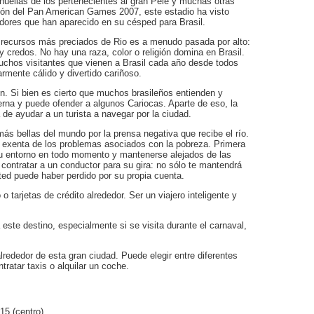
huellas de los pertenecientes al gran Pele y muchas otras
ión del Pan American Games 2007, este estadio ha visto
dores que han aparecido en su césped para Brasil.
s recursos más preciados de Rio es a menudo pasada por alto:
 y credos. No hay una raza, color o religión domina en Brasil.
uchos visitantes que vienen a Brasil cada año desde todos
armente cálido y divertido cariñoso.
n. Si bien es cierto que muchos brasileños entienden y
rna y puede ofender a algunos Cariocas. Aparte de eso, la
de ayudar a un turista a navegar por la ciudad.
ás bellas del mundo por la prensa negativa que recibe el río.
á exenta de los problemas asociados con la pobreza. Primera
su entorno en todo momento y mantenerse alejados de las
 contratar a un conductor para su gira: no sólo te mantendrá
ed puede haber perdido por su propia cuenta.
o tarjetas de crédito alrededor. Ser un viajero inteligente y
ste destino, especialmente si se visita durante el carnaval,
rededor de esta gran ciudad. Puede elegir entre diferentes
tratar taxis o alquilar un coche.
15 (centro).