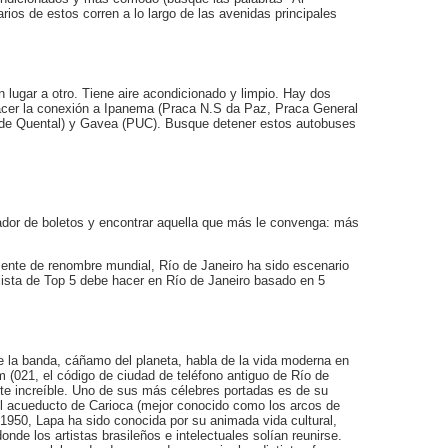
arios de estos corren a lo largo de las avenidas principales
n lugar a otro. Tiene aire acondicionado y limpio. Hay dos
hacer la conexión a Ipanema (Praca N.S da Paz, Praca General
o de Quental) y Gavea (PUC). Busque detener estos autobuses
rador de boletos y encontrar aquella que más le convenga: más
ente de renombre mundial, Río de Janeiro ha sido escenario
ista de Top 5 debe hacer en Río de Janeiro basado en 5
de la banda, cáñamo del planeta, habla de la vida moderna en
(021, el código de ciudad de teléfono antiguo de Río de
rte increíble. Uno de sus más célebres portadas es de su
el acueducto de Carioca (mejor conocido como los arcos de
 1950, Lapa ha sido conocida por su animada vida cultural,
de los artistas brasileños e intelectuales solían reunirse.