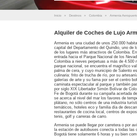
Inicio
»
Destinos
»
Colombia
»
Armenia Aeropuert
Alquiler de Coches de Lujo Ar
Armenia es una ciudad de unos 250.000 habitan
capital del Departamento del Quindio, uno de l
de los lugares más atractivos de Colombia. En 
entrada hacia el Parque Nacional de los Nevad
Colombia a nieves perpetuas a más de 4.500 me
parque nacional, se encuentra el magnífico val
palma de cera, y cuyo municipio de Salento es 
culinaria: frito de trucha de río, por su artes
galerías de arte y su fama por ser el centro b
caminata espectacular al parque y también pase
por siglo XIX Libertador Simón Bolívar de Colo
Fe de Bogotá durante su campaña acertada de
se acerca al nivel del mar los favores de temp
plátano, no sólo centros de una industria turís
temáticos, hoteles eco y familia día de descan
restaurantes de cocina local, centros de expo
tenis, golf y carreras de carro.
Armenia se puede llegar por carretera o por av
la estación de autobuses conecta a todas las c
Bogotá tiene solamente 6 horas y su bien comu