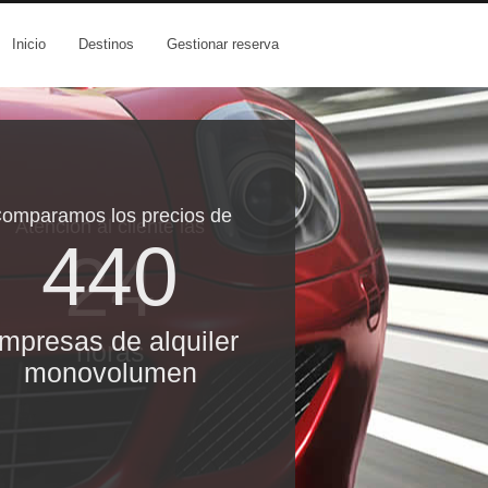
Inicio
Destinos
Gestionar reserva
omparamos los precios de
Atención al cliente las
440
24
mpresas de alquiler
horas
monovolumen