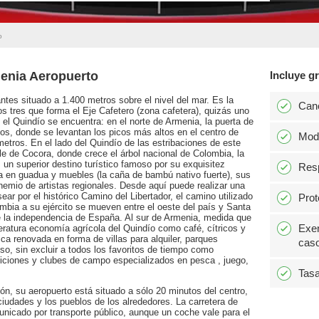
o
menia Aeropuerto
Incluye gr
tes situado a 1.400 metros sobre el nivel del mar. Es la
Can
os tres que forma el Eje Cafetero (zona cafetera), quizás uno
el Quindío se encuentra: en el norte de Armenia, la puerta de
os, donde se levantan los picos más altos en el centro de
Modi
tros. En el lado del Quindío de las estribaciones de este
le de Cocora, donde crece el árbol nacional de Colombia, la
un superior destino turístico famoso por su exquisitez
Resp
anía en guadua y muebles (la caña de bambú nativo fuerte), sus
ohemio de artistas regionales. Desde aquí puede realizar una
ar por el histórico Camino del Libertador, el camino utilizado
Prot
mbia a su ejército se mueven entre el oeste del país y Santa
 la independencia de España. Al sur de Armenia, medida que
Exen
eratura economía agrícola del Quindío como café, cítricos y
tica renovada en forma de villas para alquiler, parques
caso
so, sin excluir a todos los favoritos de tiempo como
siciones y clubes de campo especializados en pesca , juego,
Tasa
ión, su aeropuerto está situado a sólo 20 minutos del centro,
iudades y los pueblos de los alrededores. La carretera de
nicado por transporte público, aunque un coche vale para el