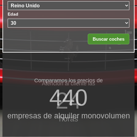
Edad
Comparamos los precios de
Atención al cliente las
440
24
empresas de alquiler monovolumen
horas