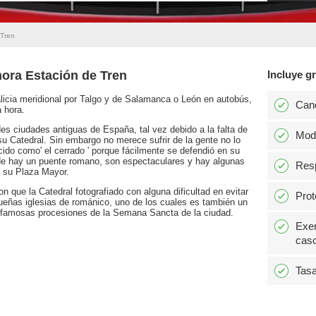
 Tren
ora Estación de Tren
Incluye gr
licia meridional por Talgo y de Salamanca o León en autobús,
Can
 hora.
s ciudades antiguas de España, tal vez debido a la falta de
Modi
 su Catedral. Sin embargo no merece sufrir de la gente no lo
ocido como' el cerrado ' porque fácilmente se defendió en su
nde hay un puente romano, son espectaculares y hay algunas
Resp
e su Plaza Mayor.
n que la Catedral fotografiado con alguna dificultad en evitar
Prot
eñas iglesias de románico, uno de los cuales es también un
s famosas procesiones de la Semana Sancta de la ciudad.
Exen
caso
Tasa