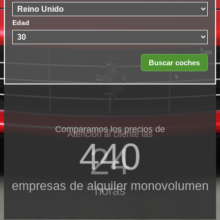
Edad
Comparamos los precios de
Atención al cliente las
440
24
empresas de alquiler monovolumen
horas