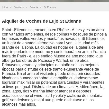
Inicio
»
Destinos
»
Francia
»
St Etienne
Alquiler de Coches de Lujo St Etienne
Saint - Etienne se encuentra en Rhône - Alpes y es un área
con variados ambientes, desde colinas y bosques de pinos a
hermosos valles verdes y montañas nevadas. St Etienne es
un lugar de entrada alternativo para Lyon, la ciudad más
grande de la zona. La ciudad es hogar de la galería de arte
más importante de moderno y contemporáneo art en Francia
fuera de París - el espléndido Museo de arte moderno, que
alberga las obras de Picasso y Warhol, entre otros.
Primavera, verano y principios de otoño son las mejores
épocas para disfrutar de este tramo exuberante verde de
Francia. En el área el visitante puede descubrir ciudades
históricas punteados sobre la campiña cuidadosamente
lograron maximizar su potencial para turistas y veraneantes
activos por igual. Disfruta de un clima casi Mediterráneo, la
zona lagos, ríos y marina interior atender a deportes
acuáticos como el wind - surf y vela y ciclismo de montaña,
golf, senderismo y esquí aún puede disfrutarse en los
alcances más altos.