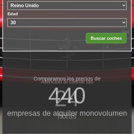
Edad
Comparamos los precios de
Atención al cliente las
440
24
empresas de alquiler monovolumen
horas