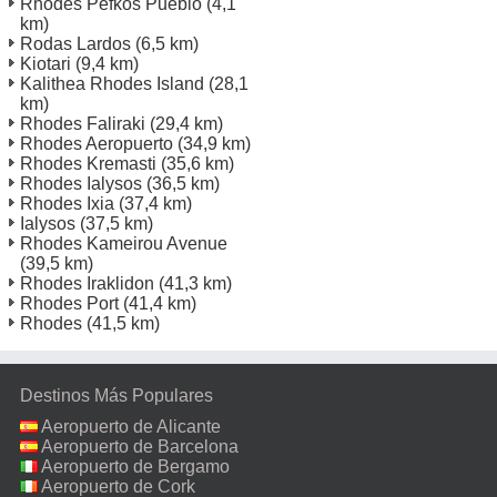
Rhodes Pefkos Pueblo
(4,1
km)
Rodas Lardos
(6,5 km)
Kiotari
(9,4 km)
Kalithea Rhodes Island
(28,1
km)
Rhodes Faliraki
(29,4 km)
Rhodes Aeropuerto
(34,9 km)
Rhodes Kremasti
(35,6 km)
Rhodes Ialysos
(36,5 km)
Rhodes Ixia
(37,4 km)
Ialysos
(37,5 km)
Rhodes Kameirou Avenue
(39,5 km)
Rhodes Iraklidon
(41,3 km)
Rhodes Port
(41,4 km)
Rhodes
(41,5 km)
Destinos Más Populares
Aeropuerto de Alicante
Aeropuerto de Barcelona
Aeropuerto de Bergamo
Aeropuerto de Cork