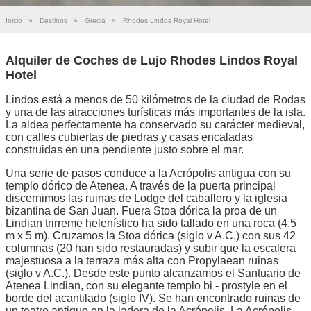
Inicio
»
Destinos
»
Grecia
»
Rhodes Lindos Royal Hotel
Alquiler de Coches de Lujo Rhodes Lindos Royal
Hotel
Lindos está a menos de 50 kilómetros de la ciudad de Rodas
y una de las atracciones turísticas más importantes de la isla.
La aldea perfectamente ha conservado su carácter medieval,
con calles cubiertas de piedras y casas encaladas
construidas en una pendiente justo sobre el mar.
Una serie de pasos conduce a la Acrópolis antigua con su
templo dórico de Atenea. A través de la puerta principal
discernimos las ruinas de Lodge del caballero y la iglesia
bizantina de San Juan. Fuera Stoa dórica la proa de un
Lindian trirreme helenístico ha sido tallado en una roca (4,5
m x 5 m). Cruzamos la Stoa dórica (siglo v A.C.) con sus 42
columnas (20 han sido restauradas) y subir que la escalera
majestuosa a la terraza más alta con Propylaean ruinas
(siglo v A.C.). Desde este punto alcanzamos el Santuario de
Atenea Lindian, con su elegante templo bi - prostyle en el
borde del acantilado (siglo IV). Se han encontrado ruinas de
un teatro antiguo en la ladera de la Acrópolis. La Acrópolis