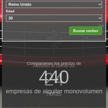
Edad
Comparamos los precios de
Atención al cliente las
440
24
empresas de alquiler monovolumen
horas