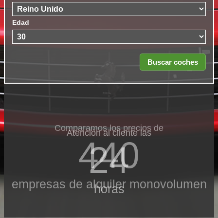
Edad
Comparamos los precios de
Atención al cliente las
440
24
empresas de alquiler monovolumen
horas