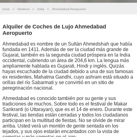
Inicio
»
Destinos
»
India
»
Ahmedabad Aeropuerto
Alquiler de Coches de Lujo Ahmedabad
Aeropuerto
Ahmedabad es nombre de un Sultán Ahmedshah que había
fundada en 1411. Además de ser la ciudad más grande de
Gujarat, también es la segunda ciudad próspera en la India
occidental, cubriendo un área de 204,6 km. La lengua más
ampliamente hablada es Gujarati, Hindi y inglés. Quizás
hayas escuchado de la ciudad debido a una de sus famosas
ex residentes, Mahatma Gandhi, cuyo ashram está situado a
orillas del río Sabarmati y se convirtió en un sitio de
peregrinación nacional.
Ahmedabad es conocido también por su gente y sus
tradiciones de muchos. Sobre todo es el festival de Makar
Sankranti (o Uttarayan), que es el 14 de enero. Durante este
festival, las tiendas están cerradas y todos los ciudadanos
participan en la multitud de fiestas. No se olvide de mirar
arriba. Usted verá un montón de gente sentada en los
tejados, y sus ojos estarán encantados con la vista de
cometas y más cometas en el aire.