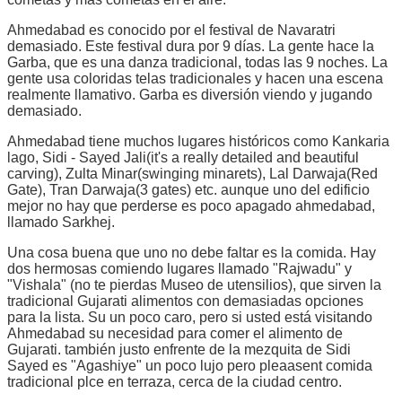
Ahmedabad es conocido por el festival de Navaratri
demasiado. Este festival dura por 9 días. La gente hace la
Garba, que es una danza tradicional, todas las 9 noches. La
gente usa coloridas telas tradicionales y hacen una escena
realmente llamativo. Garba es diversión viendo y jugando
demasiado.
Ahmedabad tiene muchos lugares históricos como Kankaria
lago, Sidi - Sayed Jali(it's a really detailed and beautiful
carving), Zulta Minar(swinging minarets), Lal Darwaja(Red
Gate), Tran Darwaja(3 gates) etc. aunque uno del edificio
mejor no hay que perderse es poco apagado ahmedabad,
llamado Sarkhej.
Una cosa buena que uno no debe faltar es la comida. Hay
dos hermosas comiendo lugares llamado "Rajwadu" y
"Vishala" (no te pierdas Museo de utensilios), que sirven la
tradicional Gujarati alimentos con demasiadas opciones
para la lista. Su un poco caro, pero si usted está visitando
Ahmedabad su necesidad para comer el alimento de
Gujarati. también justo enfrente de la mezquita de Sidi
Sayed es "Agashiye" un poco lujo pero pleaasent comida
tradicional plce en terraza, cerca de la ciudad centro.