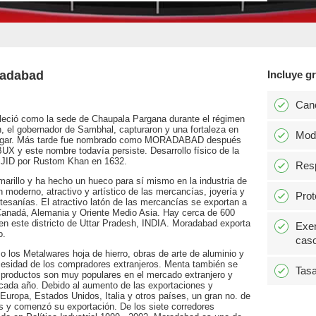
radabad
Incluye gr
Can
bleció como la sede de Chaupala Pargana durante el régimen
el gobernador de Sambhal, capturaron y una fortaleza en
Modi
Nagar. Más tarde fue nombrado como MORADABAD después
y este nombre todavía persiste. Desarrollo físico de la
SJID por Rustom Khan en 1632.
Resp
arillo y ha hecho un hueco para sí mismo en la industria de
n moderno, atractivo y artístico de las mercancías, joyería y
Prot
rtesanías. El atractivo latón de las mercancías se exportan a
anadá, Alemania y Oriente Medio Asia. Hay cerca de 600
 en este districto de Uttar Pradesh, INDIA. Moradabad exporta
Exen
o.
caso
 los Metalwares hoja de hierro, obras de arte de aluminio y
ecesidad de los compradores extranjeros. Menta también se
Tasa
 productos son muy populares en el mercado extranjero y
 cada año. Debido al aumento de las exportaciones y
Europa, Estados Unidos, Italia y otros países, un gran no. de
s y comenzó su exportación. De los siete corredores