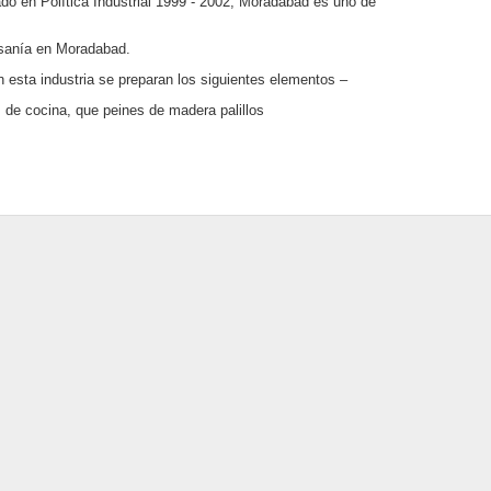
tado en Política Industrial 1999 - 2002, Moradabad es uno de
tesanía en Moradabad.
n esta industria se preparan los siguientes elementos –
 de cocina, que peines de madera palillos