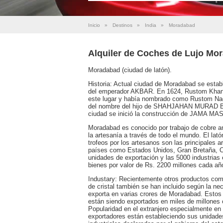
Inicio
»
Destinos
»
India
»
Moradabad
Alquiler de Coches de Lujo Mo
Moradabad (ciudad de latón).
Historia: Actual ciudad de Moradabad se esta
del emperador AKBAR. En 1624, Rustom Khan, 
este lugar y había nombrado como Rustom 
del nombre del hijo de SHAHJAHAN MURAD BUX 
ciudad se inició la construcción de JAMA MA
Moradabad es conocido por trabajo de cobre am
la artesanía a través de todo el mundo. El lató
trofeos por los artesanos son las principales a
países como Estados Unidos, Gran Bretaña, C
unidades de exportación y las 5000 industrias
bienes por valor de Rs. 2200 millones cada añ
Industary: Recientemente otros productos como
de cristal también se han incluido según la n
exporta en varias crores de Moradabad. Estos
están siendo exportados en miles de millones
Popularidad en el extranjero especialmente en 
exportadores están estableciendo sus unidade