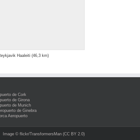
eykjavik Haaleiti
(46,3 km)
puerto de Cork
puerto de Girona
puerto de Munich
eropuerto de Ginebra
orca Aeropuerto
Image ©
flickr/TransformersMan
(CC BY 2.0)‎