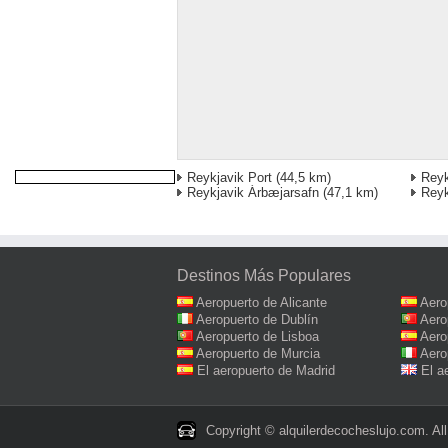
Reykjavik Port
(44,5 km)
Reyk
Reykjavik Árbæjarsafn
(47,1 km)
Reyk
Destinos Más Populares
Aeropuerto de Alicante
Aero
Aeropuerto de Dublín
Aero
Aeropuerto de Lisboa
Aero
Aeropuerto de Murcia
Aero
El aeropuerto de Madrid
El a
Copyright © alquilerdecocheslujo.com. All