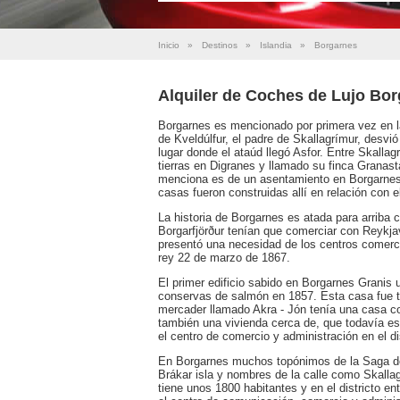
Inicio
»
Destinos
»
Islandia
»
Borgarnes
Alquiler de Coches de Lujo Bo
Borgarnes es mencionado por primera vez en la
de Kveldúlfur, el padre de Skallagrímur, desvi
lugar donde el ataúd llegó Asfor. Entre Skall
tierras en Digranes y llamado su finca Granast
menciona es de un asentamiento en Borgarnes 
casas fueron construidas allí en relación con e
La historia de Borgarnes es atada para arriba
Borgarfjörður tenían que comerciar con Reykja
presentó una necesidad de los centros comerci
rey 22 de marzo de 1867.
El primer edificio sabido en Borgarnes Granis
conservas de salmón en 1857. Esta casa fue t
mercader llamado Akra - Jón tenía una casa co
también una vivienda cerca de, que todavía es
el centro de comercio y administración en el dis
En Borgarnes muchos topónimos de la Saga de
Brákar isla y nombres de la calle como Skalla
tiene unos 1800 habitantes y en el districto e