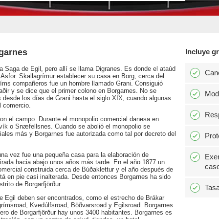
rgarnes
Incluye gr
 Saga de Egil, pero allí se llama Digranes. Es donde el ataúd
Can
ó Asfor. Skallagrímur establecer su casa en Borg, cerca del
agríms compañeros fue un hombre llamado Grani. Consiguió
aðir y se dice que el primer colono en Borgarnes. No se
Modi
desde los días de Grani hasta el siglo XIX, cuando algunas
l comercio.
Resp
 con el campo. Durante el monopolio comercial danesa en
vík o Snæfellsnes. Cuando se abolió el monopolio se
ales más y Borgarnes fue autorizada como tal por decreto del
Prot
 una vez fue una pequeña casa para la elaboración de
Exen
irada hacia abajo unos años más tarde. En el año 1877 un
caso
mercial construida cerca de Búðaklettur y el año después de
tá en pie casi inalterada. Desde entonces Borgarnes ha sido
trito de Borgarfjörður.
Tasa
 Egil deben ser encontrados, como el estrecho de Brákar
grímsroad, Kvedúlfsroad, Böðvarsroad y Egilsroad. Borgarnes
ntero de Borgarfjörður hay unos 3400 habitantes. Borgarnes es