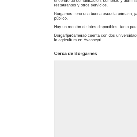
el centro de comunicación, comercio y administ
restaurantes y otros servicios.
Borgarnes tiene una buena escuela primaria, jar
público.
Hay un montón de lotes disponibles, tanto para
Borgarfjarðarhérað cuenta con dos universidade
la agricultura en Hvanneyri.
Cerca de Borgarnes