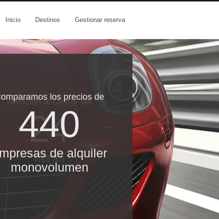
Inicio
Destinos
Gestionar reserva
omparamos los precios de
Atención al cliente las
440
24
mpresas de alquiler
horas
monovolumen