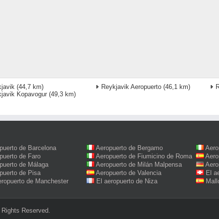
javik
(44,7 km)
Reykjavik Aeropuerto
(46,1 km)
R
javik Kopavogur
(49,3 km)
puerto de Barcelona
Aeropuerto de Bergamo
Aero
puerto de Faro
Aeropuerto de Fiumicino de Roma
Aero
puerto de Málaga
Aeropuerto de Milán Malpensa
Aero
puerto de Pisa
Aeropuerto de Valencia
El a
eropuerto de Manchester
El aeropuerto de Niza
Mall
 Rights Reserved.‎