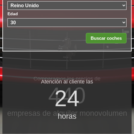
Edad
Comparamos los precios de
Atención al cliente las
440
24
empresas de alquiler monovolumen
horas