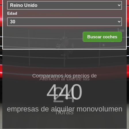
Edad
Comparamos los precios de
Atención al cliente las
440
24
empresas de alquiler monovolumen
horas