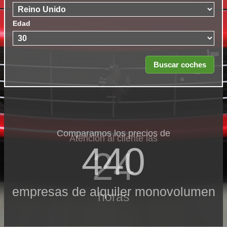
Edad
Comparamos los precios de
Atención al cliente las
440
24
empresas de alquiler monovolumen
horas