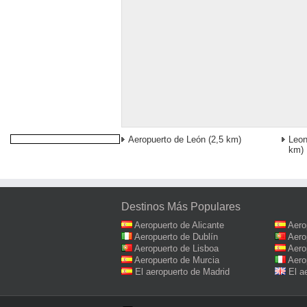
Aeropuerto de León
(2,5 km)
Leon
km)
Destinos Más Populares
Aeropuerto de Alicante
Aero
Aeropuerto de Dublín
Aero
Aeropuerto de Lisboa
Aero
Aeropuerto de Murcia
Aero
El aeropuerto de Madrid
El a