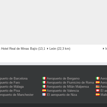
 Hotel Real de Minas Bajío
(13,1
León
(22,3 km)
I
puerto de Barcelona
Aeropuerto de Bergamo
Aero
puerto de Faro
Aeropuerto de Fiumicino de Roma
Aero
puerto de Málaga
Aeropuerto de Milán Malpensa
Aero
puerto de Pisa
Aeropuerto de Valencia
El a
eropuerto de Manchester
El aeropuerto de Niza
Mall