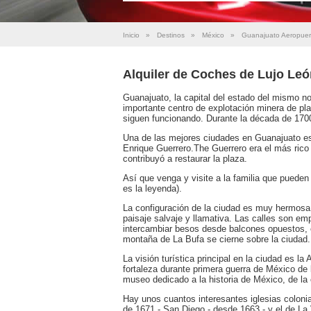
Inicio
»
Destinos
»
México
»
Guanajuato Aeropuer
Alquiler de Coches de Lujo Le
Guanajuato, la capital del estado del mismo n
importante centro de explotación minera de pla
siguen funcionando. Durante la década de 170
Una de las mejores ciudades en Guanajuato es
Enrique Guerrero.The Guerrero era el más rico
contribuyó a restaurar la plaza.
Así que venga y visite a la familia que pueden
es la leyenda).
La configuración de la ciudad es muy hermosa
paisaje salvaje y llamativa. Las calles son em
intercambiar besos desde balcones opuestos, 
montaña de La Bufa se cierne sobre la ciudad.
La visión turística principal en la ciudad es l
fortaleza durante primera guerra de México de
museo dedicado a la historia de México, de la 
Hay unos cuantos interesantes iglesias coloni
de 1671 - San Diego - desde 1663 - y el de La