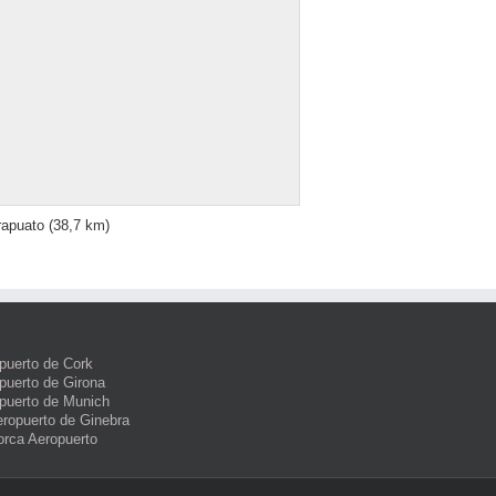
rapuato
(38,7 km)
puerto de Cork
puerto de Girona
puerto de Munich
eropuerto de Ginebra
orca Aeropuerto