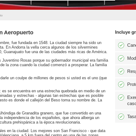
to
ón Aeropuerto
Incluye gr
ombre, fue fundada en 1548. La ciudad siempre ha sido un
Can
ta. En Andorra la vella cerca algunos de los silvermines
0, Guanajuato fue una de las ciudades más ricas de América.
Modi
 Juventino Rosas porque su gobernador municipal era familia
 de la zona cuando la ciudad comenzó a prosperar. La familia
Resp
 darle un coulpe de millones de pesos si usted es el uno (que
Prot
: es se encuentra en una estrecha quebrada en medio de un
pinadas y estrechas - algunas tan estrechas que es posible
Exen
esto es donde el callejón del Beso toma su nombre de. La
caso
a Alhóndiga de Granadita granero, que fue convertido en una
Tasa
 la independencia de los españoles, que ahora alberga un
cultura prehispánica a la época revolucionaria.
ales en la ciudad. Los mejores son San Francisco - que data
 Valenciana, a 5 km fuera del centro en una de las zonas