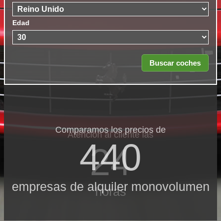
Edad
Comparamos los precios de
Atención al cliente las
440
24
empresas de alquiler monovolumen
horas