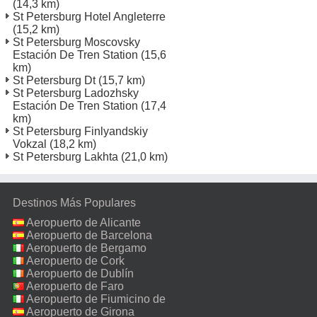
(14,3 km)
St Petersburg Hotel Angleterre
(15,2 km)
St Petersburg Moscovsky
Estación De Tren Station
(15,6
km)
St Petersburg Dt
(15,7 km)
St Petersburg Ladozhsky
Estación De Tren Station
(17,4
km)
St Petersburg Finlyandskiy
Vokzal
(18,2 km)
St Petersburg Lakhta
(21,0 km)
Destinos Más Populares
Aeropuerto de Alicante
Aeropuerto de Barcelona
Aeropuerto de Bergamo
Aeropuerto de Cork
Aeropuerto de Dublín
Aeropuerto de Faro
Aeropuerto de Fiumicino de
Roma
Aeropuerto de Girona