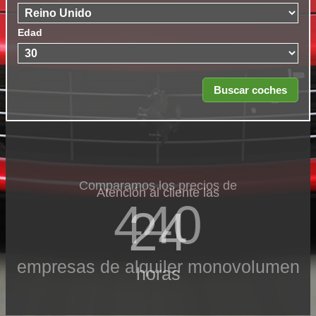
Edad
Comparamos los precios de
Atención al cliente las
440
24
empresas de alquiler monovolumen
horas