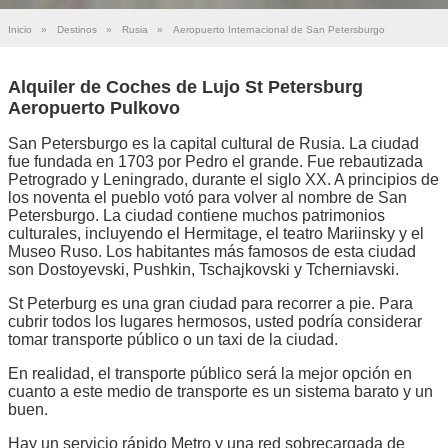
Inicio
»
Destinos
»
Rusia
»
Aeropuerto Internacional de San Petersburgo
Alquiler de Coches de Lujo St Petersburg
Aeropuerto Pulkovo
San Petersburgo es la capital cultural de Rusia. La ciudad
fue fundada en 1703 por Pedro el grande. Fue rebautizada
Petrogrado y Leningrado, durante el siglo XX. A principios de
los noventa el pueblo votó para volver al nombre de San
Petersburgo. La ciudad contiene muchos patrimonios
culturales, incluyendo el Hermitage, el teatro Mariinsky y el
Museo Ruso. Los habitantes más famosos de esta ciudad
son Dostoyevski, Pushkin, Tschajkovski y Tcherniavski.
St Peterburg es una gran ciudad para recorrer a pie. Para
cubrir todos los lugares hermosos, usted podría considerar
tomar transporte público o un taxi de la ciudad.
En realidad, el transporte público será la mejor opción en
cuanto a este medio de transporte es un sistema barato y un
buen.
Hay un servicio rápido Metro y una red sobrecargada de