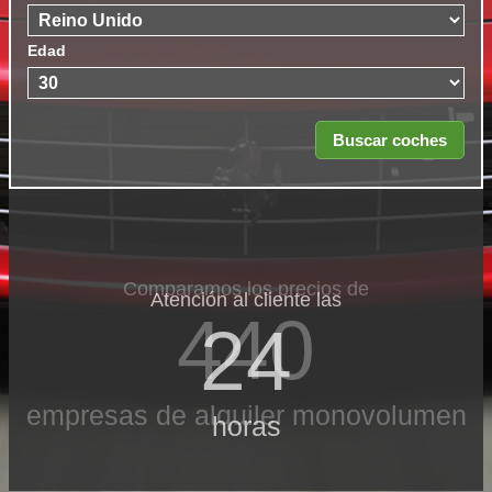
Edad
Comparamos los precios de
Atención al cliente las
440
24
empresas de alquiler monovolumen
horas