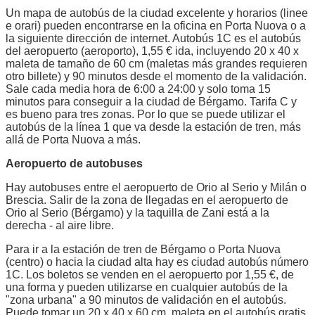
Un mapa de autobús de la ciudad excelente y horarios (linee
e orari) pueden encontrarse en la oficina en Porta Nuova o a
la siguiente dirección de internet. Autobús 1C es el autobús
del aeropuerto (aeroporto), 1,55 € ida, incluyendo 20 x 40 x
maleta de tamaño de 60 cm (maletas más grandes requieren
otro billete) y 90 minutos desde el momento de la validación.
Sale cada media hora de 6:00 a 24:00 y solo toma 15
minutos para conseguir a la ciudad de Bérgamo. Tarifa C y
es bueno para tres zonas. Por lo que se puede utilizar el
autobús de la línea 1 que va desde la estación de tren, más
allá de Porta Nuova a más.
Aeropuerto de autobuses
Hay autobuses entre el aeropuerto de Orio al Serio y Milán o
Brescia. Salir de la zona de llegadas en el aeropuerto de
Orio al Serio (Bérgamo) y la taquilla de Zani está a la
derecha - al aire libre.
Para ir a la estación de tren de Bérgamo o Porta Nuova
(centro) o hacia la ciudad alta hay es ciudad autobús número
1C. Los boletos se venden en el aeropuerto por 1,55 €, de
una forma y pueden utilizarse en cualquier autobús de la
"zona urbana" a 90 minutos de validación en el autobús.
Puede tomar un 20 x 40 x 60 cm. maleta en el autobús gratis.