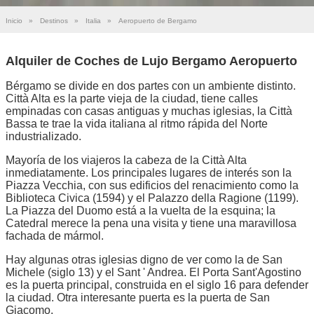
Inicio
»
Destinos
»
Italia
»
Aeropuerto de Bergamo
Alquiler de Coches de Lujo Bergamo Aeropuerto
Bérgamo se divide en dos partes con un ambiente distinto.
Città Alta es la parte vieja de la ciudad, tiene calles
empinadas con casas antiguas y muchas iglesias, la Città
Bassa te trae la vida italiana al ritmo rápida del Norte
industrializado.
Mayoría de los viajeros la cabeza de la Città Alta
inmediatamente. Los principales lugares de interés son la
Piazza Vecchia, con sus edificios del renacimiento como la
Biblioteca Civica (1594) y el Palazzo della Ragione (1199).
La Piazza del Duomo está a la vuelta de la esquina; la
Catedral merece la pena una visita y tiene una maravillosa
fachada de mármol.
Hay algunas otras iglesias digno de ver como la de San
Michele (siglo 13) y el Sant ' Andrea. El Porta Sant'Agostino
es la puerta principal, construida en el siglo 16 para defender
la ciudad. Otra interesante puerta es la puerta de San
Giacomo.