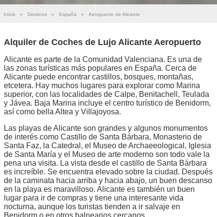
Inicio
»
Destinos
»
España
»
Aeropuerto de Alicante
Alquiler de Coches de Lujo Alicante Aeropuerto
Alicante es parte de la Comunidad Valenciana. Es una de
las zonas turísticas más populares en España. Cerca de
Alicante puede encontrar castillos, bosques, montañas,
etcetera. Hay muchos lugares para explorar como Marina
superior, con las localidades de Calpe, Benitachell, Teulada
y Jávea. Baja Marina incluye el centro turístico de Benidorm,
así como bella Altea y Villajoyosa.
Las playas de Alicante son grandes y algunos monumentos
de interés como Castillo de Santa Bárbara, Monasterio de
Santa Faz, la Catedral, el Museo de Archaeeological, Iglesia
de Santa María y el Museo de arte moderno son todo vale la
pena una visita. La vista desde el castillo de Santa Bárbara
es increíble. Se encuentra elevado sobre la ciudad. Después
de la caminata hacia arriba y hacia abajo, un buen descanso
en la playa es maravilloso. Alicante es también un buen
lugar para ir de compras y tiene una interesante vida
nocturna, aunque los turistas tienden a ir salvaje en
Benidorm o en otros balnearios cercanos.