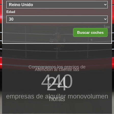
Edad
Comparamos los precios de
Atención al cliente las
440
24
empresas de alquiler monovolumen
horas