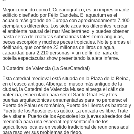
Mejor conocido como L'Oceanografico, es un impresionante
edificio diseñado por Félix Candela. El aquarium es el
acuario más grande de Europa con aproximadamente 7.400
ejemplares diferentes. Los siete acuarios diferentes recrean
el ambiente natural del mar Mediterráneo, y puedes obtener
hasta cerca de criaturas submarinas tales como anguilas,
peces escorpión y muchos peces tropicales. No te pierdas el
delfinario, que contiene 23 millones de litros de agua,
capacidad para 2.210 personas, y un delfín de nariz de
botella espectacular show presentando la aleta infame.
3 Catedral de Valencia (La Seu/Catedral)
Esta catedral medieval está situada en la Plaza de la Reina,
en el casco antiguo. Alberga el museo más antiguo de la
ciudad, la Catedral de Valencia Museo alberga el cáliz de
Valencia, especulado para ser el Santo Grial. Hay tres
puertas arquitectónicas ornamentadas para no perderse: el
Puerto de Palau es románico, Puerto de Hierros es barroco y
Puerto de los Apostoles es gótico. La entrada es libre. Trate
de visitar el Puerto de los Apostoles los jueves alrededor del
mediodía para una especial representación de los
agricultores locales en vestido tradicional de reuniones aquí
para resolver sus problemas de riego.