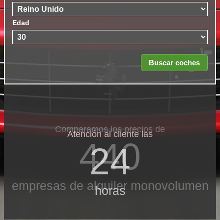
Edad
Comparamos los precios de
Atención al cliente las
440
24
empresas de alquiler monovolumen
horas