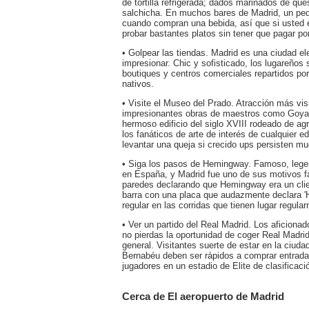
de tortilla refrigerada; dados marinados de qu
salchicha. En muchos bares de Madrid, un pequ
cuando compran una bebida, así que si usted e
probar bastantes platos sin tener que pagar p
• Golpear las tiendas. Madrid es una ciudad ele
impresionar. Chic y sofisticado, los lugareños
boutiques y centros comerciales repartidos po
nativos.
• Visite el Museo del Prado. Atracción más vis
impresionantes obras de maestros como Goya,
hermoso edificio del siglo XVIII rodeado de a
los fanáticos de arte de interés de cualquier
levantar una queja si crecido ups persisten mu
• Siga los pasos de Hemingway. Famoso, lege
en España, y Madrid fue uno de sus motivos fa
paredes declarando que Hemingway era un clien
barra con una placa que audazmente declara '
regular en las corridas que tienen lugar regula
• Ver un partido del Real Madrid. Los aficionado
no pierdas la oportunidad de coger Real Madri
general. Visitantes suerte de estar en la ciud
Bernabéu deben ser rápidos a comprar entrada
jugadores en un estadio de Elite de clasificac
Cerca de El aeropuerto de Madrid