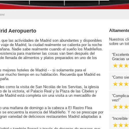
drid
rid Aeropuerto
Altament
Nuestros cl
a que las actividades de Madrid son abundantes y disponibles
sobre un to
 viaje de Madrid, la ciudad realmente se calienta por la noche
 mañana. Nadie sabe realmente cuando el sueño los Madrileños.
 resistencia para mantener las cosas van bien después del
Excelente
ble llenada de alimentos y platos preparados en uno de los
Gracias u
s mejores hoteles de Madrid - - si solamente para el
sar mucho tiempo en su habitación. Recuerda que Madrid es
Como siem
spaña.
des como la visita de San Nicolás de los Servitas, la iglesia
 de la victoria, el Palacio Real y la Plaza de las Cibeles y
 de Madrid está completa sin una visita a un mercadillo de
Complicac
vez!
ano una mañana de domingo a la cabeza a El Rastro Flea
e se encuentra la esencia del Madrileño. Y no se preocupe por
 gran variedad de deliciosos restaurantes Madrid adaptadas a
Increíble 
 Madrid y también llegará a través de decenas de museos que