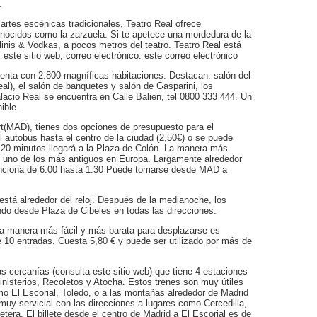
.
 artes escénicas tradicionales, Teatro Real ofrece
nocidos como la zarzuela. Si te apetece una mordedura de la
inis & Vodkas, a pocos metros del teatro. Teatro Real está
este sitio web, correo electrónico: este correo electrónico
cuenta con 2.800 magníficas habitaciones. Destacan: salón del
 Real), el salón de banquetes y salón de Gasparini, los
alacio Real se encuentra en Calle Balien, tel 0800 333 444. Un
ible.
rt(MAD), tienes dos opciones de presupuesto para el
l autobús hasta el centro de la ciudad (2,50€) o se puede
 20 minutos llegará a la Plaza de Colón. La manera más
 es uno de los más antiguos en Europa. Largamente alrededor
nciona de 6:00 hasta 1:30 Puede tomarse desde MAD a
está alrededor del reloj. Después de la medianoche, los
do desde Plaza de Cibeles en todas las direcciones.
La manera más fácil y más barata para desplazarse es
 10 entradas. Cuesta 5,80 € y puede ser utilizado por más de
s cercanías (consulta este sitio web) que tiene 4 estaciones
inisterios, Recoletos y Atocha. Estos trenes son muy útiles
mo El Escorial, Toledo, o a las montañas alrededor de Madrid
muy servicial con las direcciones a lugares como Cercedilla,
tera. El billete desde el centro de Madrid a El Escorial es de