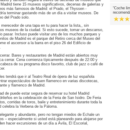
 Madrid tiene 15 museos significativos, decenas de galerías y
Coche lim
seos más famosos de Madrid: el Prado, el Thyssen -
recomend
ría terminar gastando más de un día a visitar museos. De
eo del Prado solo.
 merecedor de una tapa en tu para hacer la lista,, sin
los museos de la ciudad. Si esto sucede, tomar un descanso,
do pasar. Incluso puede visitar uno de los muchos parques y
nitos de Madrid es el parque del Retiro cerca del Museo del
e el ascensor a la barra en el piso 26 del Edificio de
.
errar. Bares y restaurantes de Madrid están abiertos muy
unca cerrar. Cena comienza típicamente después de 22:00 y
 cabeza de su programa disco favorito, club de jazz o café de
cer.
es tendrá que ir al Teatro Real de ópera de luz española
trar espectáculos de buen flamenco en varias discotecas,
rante y flamenco de Madrid.
ad de puede estar segura de reservar su hotel Madrid
ileños en la celebración de la Feria de San Isidro. De Feria
s, corridas de toros, baile y entretenimiento durante toda la
 celebra la Verbena de la Paloma.
elegante y abundante, pero no tengan miedos de Echale un
dos – especialmente si usted está planeando para alojarse por
n hacer excursiones de un día a Ávila, El Escorial,