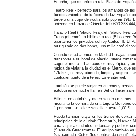
España, que se enfrenta a la Plaza de España
Teatro Real - perfecto para los amantes de las
funcionamientos de la ópera de luz Español co
tarde o una copa de vodka sólo pop en 1917 Bl
ubicado en Plaza de Oriente, tel 0800 333 444, 
Palacio Real (Palacio Real), el Palacio Real 
Trono (el trono), la biblioteca real (Biblioteca
apartamentos privados del rey Carlos III. El P
tour guiado de dos horas, una milla está dispon
Cuando usted aterrice en Madrid Barajas airpo
transporte a su hotel de Madrid: puede tomar e
coger el metro. El autobús es muy rápido y en
rápida de viajar a la ciudad es el Metro, que
175 km., es muy cómodo, limpio y seguro. Fu
cualquier punto de interés. Este sitio web
También se puede viajar en autobús y aervice 
autobuses de noche llaman Buhos Inicio salien
Billetes de autobús y metro son los mismos. 
mediante la compra de una tarjeta Metrobus de
1 persona. Un billete sencillo cuesta 1,00 €.
Puede también viajar en los trenes de cercanía
principales de la ciudad: Chamartín, Nuevos M
para viajar a ciudades históricas y pueblos co
(Sierra de Guadarrama). El equipo también es 
Navacerrada, Cotos (los centros de esquí), etce