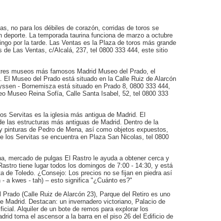
s, no para los débiles de corazón, corridas de toros se
n deporte. La temporada taurina funciona de marzo a octubre
ngo por la tarde. Las Ventas es la Plaza de toros más grande
de Las Ventas, c/Alcalá, 237, tel 0800 333 444, este sitio
s tres museos más famosos Madrid Museo del Prado, el
 El Museo del Prado está situado en la Calle Ruiz de Alarcón
hyssen - Bornemisza está situado en Prado 8, 0800 333 444,
rreo Museo Reina Sofía, Calle Santa Isabel, 52, tel 0800 333
os Servitas es la iglesia más antigua de Madrid. El
de las estructuras más antiguas de Madrid. Dentro de la
i y pinturas de Pedro de Mena, así como objetos expuestos,
 de los Servitas se encuentra en Plaza San Nicolas, tel 0800
ina, mercado de pulgas El Rastro le ayuda a obtener cerca y
Rastro tiene lugar todos los domingos de 7:00 - 14:30, y está
ta de Toledo. ¿Consejo: Los precios no se fijan en piedra así
- a kwes - tah) – esto significa "¿Cuánto es?"
l Prado (Calle Ruiz de Alarcón 23), Parque del Retiro es uno
 Madrid. Destacan: un invernadero victoriano, Palacio de
ficial. Alquiler de un bote de remos para explorar los
rid toma el ascensor a la barra en el piso 26 del Edificio de