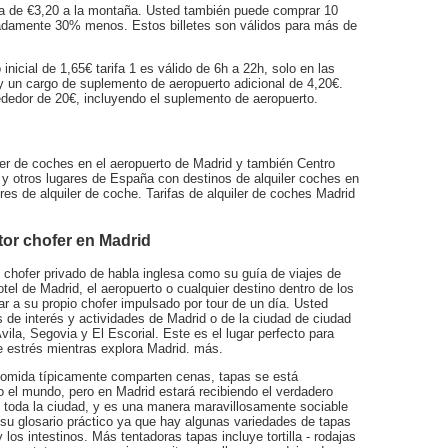
rca de €3,20 a la montaña. Usted también puede comprar 10
imadamente 30% menos. Estos billetes son válidos para más de
nicial de 1,65€ tarifa 1 es válido de 6h a 22h, solo en las
ay un cargo de suplemento de aeropuerto adicional de 4,20€.
ededor de 20€, incluyendo el suplemento de aeropuerto.
ler de coches en el aeropuerto de Madrid y también Centro
 y otros lugares de España con destinos de alquiler coches en
es de alquiler de coche. Tarifas de alquiler de coches Madrid
or chofer en Madrid
 chofer privado de habla inglesa como su guía de viajes de
tel de Madrid, el aeropuerto o cualquier destino dentro de los
ar a su propio chofer impulsado por tour de un día. Usted
s de interés y actividades de Madrid o de la ciudad de ciudad
ila, Segovia y El Escorial. Este es el lugar perfecto para
e estrés mientras explora Madrid. más.
 comida típicamente comparten cenas, tapas se está
 el mundo, pero en Madrid estará recibiendo el verdadero
 toda la ciudad, y es una manera maravillosamente sociable
su glosario práctico ya que hay algunas variedades de tapas
los intestinos. Más tentadoras tapas incluye tortilla - rodajas