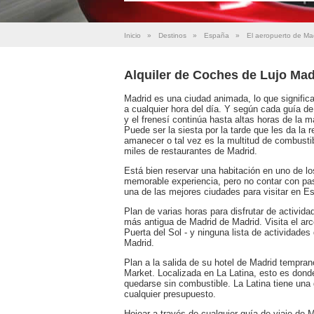
Inicio
»
Destinos
»
España
»
El aeropuerto de Ma
Alquiler de Coches de Lujo Mad
Madrid es una ciudad animada, lo que signific
a cualquier hora del día. Y según cada guía de
y el frenesí continúa hasta altas horas de la
Puede ser la siesta por la tarde que les da la
amanecer o tal vez es la multitud de combusti
miles de restaurantes de Madrid.
Está bien reservar una habitación en uno de lo
memorable experiencia, pero no contar con pa
una de las mejores ciudades para visitar en E
Plan de varias horas para disfrutar de activida
más antigua de Madrid de Madrid. Visita el arco
Puerta del Sol - y ninguna lista de actividades
Madrid.
Plan a la salida de su hotel de Madrid tempr
Market. Localizada en La Latina, esto es dond
quedarse sin combustible. La Latina tiene una
cualquier presupuesto.
Hojear a través de cualquier guía de viaje de