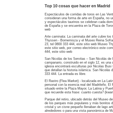
Top 10 cosas que hacer en Madrid
Espectáculos de corridas de toros en Las Venta
consideran una forma de arte en España, no u
y espectáculos taurinos se celebran cada domi
de España y se encuentra en la Plaza de Toros 
web
Arte caminata: La caminata del arte cubre lo
Thyssen - Bornemisza y el Museo Reina Sofía.
23, tel 0800 333 444, este sitio web Museo T
este sitio web, por correo electrónico este co
444, este sitio web
San Nicolás de los Servitas – San Nicolás de l
campanario, construido en el siglo 12, es una 
iglesia encontrará esculturas por Nicolas Bus
que detallan la historia islámica. San Nicolás
333 444. La entrada es libre.
El Rastro (Flea Market) - localizada en La Lat
personal con la esencia real del Madrileño. El 
situado entre la Plaza Mayor, La Latina y Puer
que recuerde esta frase: cuanto cuesta? (kwan 
Parque del retiro, ubicado detrás del Museo de
de los parques más populares y más bonitos de
cristal y un cisne pequeño llenaban de lago arti
alrededores o para una vista panorámica de Mad