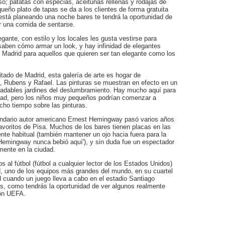
eso; patatas con especias, aceitunas rellenas y rodajas de
eño plato de tapas se da a los clientes de forma gratuita
stá planeando una noche bares te tendrá la oportunidad de
or una comida de sentarse.
gante, con estilo y los locales les gusta vestirse para
 saben cómo armar un look, y hay infinidad de elegantes
r Madrid para aquellos que quieren ser tan elegante como los
itado de Madrid, esta galería de arte es hogar de
 Rubens y Rafael. Las pinturas se muestran en efecto en un
gradables jardines del deslumbramiento. Hay mucho aquí para
 edad, pero los niños muy pequeños podrían comenzar a
cho tiempo sobre las pinturas.
ndario autor americano Ernest Hemingway pasó varios años
voritos de Pisa. Muchos de los bares tienen placas en las
te habitual (también mantener un ojo hacia fuera para la
Hemingway nunca bebió aquí'), y sin duda fue un espectador
rmente en la ciudad.
s al fútbol (fútbol a cualquier lector de los Estados Unidos)
d, uno de los equipos más grandes del mundo, en su cuartel
ad cuando un juego lleva a cabo en el estadio Santiago
s, como tendrás la oportunidad de ver algunos realmente
ión UEFA.