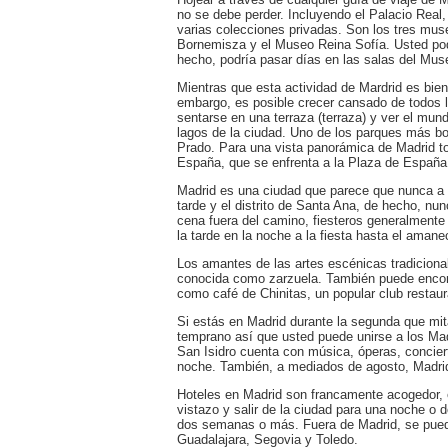
no se debe perder. Incluyendo el Palacio Real,
varias colecciones privadas. Son los tres mu
Bornemisza y el Museo Reina Sofía. Usted pod
hecho, podría pasar días en las salas del Mus
Mientras que esta actividad de Mardrid es bien
embargo, es posible crecer cansado de todos 
sentarse en una terraza (terraza) y ver el mun
lagos de la ciudad. Uno de los parques más bo
Prado. Para una vista panorámica de Madrid tom
España, que se enfrenta a la Plaza de España
Madrid es una ciudad que parece que nunca a c
tarde y el distrito de Santa Ana, de hecho, n
cena fuera del camino, fiesteros generalmente
la tarde en la noche a la fiesta hasta el amane
Los amantes de las artes escénicas tradicional
conocida como zarzuela. También puede encon
como café de Chinitas, un popular club restau
Si estás en Madrid durante la segunda que mit
temprano así que usted puede unirse a los Madr
San Isidro cuenta con música, óperas, concierto
noche. También, a mediados de agosto, Madrid
Hoteles en Madrid son francamente acogedor, 
vistazo y salir de la ciudad para una noche o 
dos semanas o más. Fuera de Madrid, se puede
Guadalajara, Segovia y Toledo.