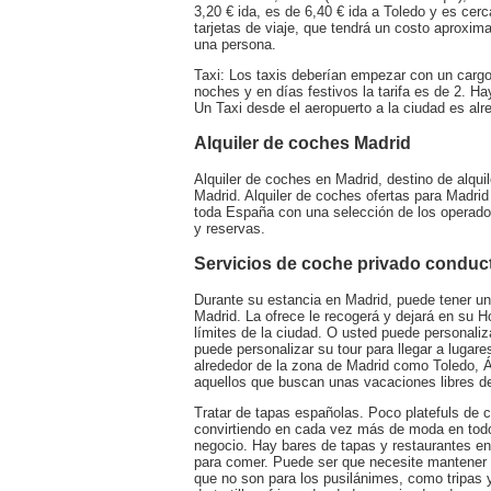
3,20 € ida, es de 6,40 € ida a Toledo y es ce
tarjetas de viaje, que tendrá un costo aprox
una persona.
Taxi: Los taxis deberían empezar con un cargo i
noches y en días festivos la tarifa es de 2. H
Un Taxi desde el aeropuerto a la ciudad es alr
Alquiler de coches Madrid
Alquiler de coches en Madrid, destino de alqui
Madrid. Alquiler de coches ofertas para Madrid
toda España con una selección de los operador
y reservas.
Servicios de coche privado conduct
Durante su estancia en Madrid, puede tener un
Madrid. La ofrece le recogerá y dejará en su Ho
límites de la ciudad. O usted puede personaliz
puede personalizar su tour para llegar a lugare
alrededor de la zona de Madrid como Toledo, Áv
aquellos que buscan unas vacaciones libres d
Tratar de tapas españolas. Poco platefuls de
convirtiendo en cada vez más de moda en todo
negocio. Hay bares de tapas y restaurantes en
para comer. Puede ser que necesite mantener 
que no son para los pusilánimes, como tripas y 