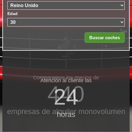
Edad
Comparamos los precios de
Atención al cliente las
440
24
empresas de alquiler monovolumen
horas