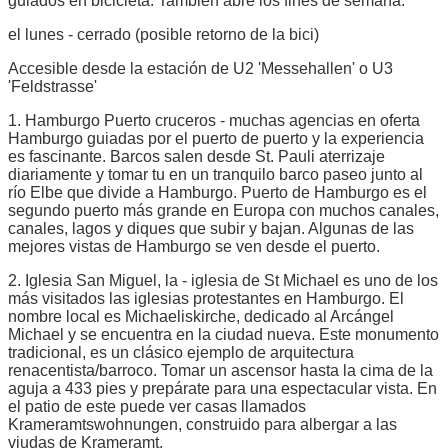
guiados en bicicleta. También abre los fines de semana.
el lunes - cerrado (posible retorno de la bici)
Accesible desde la estación de U2 'Messehallen' o U3
'Feldstrasse'
1. Hamburgo Puerto cruceros - muchas agencias en oferta
Hamburgo guiadas por el puerto de puerto y la experiencia
es fascinante. Barcos salen desde St. Pauli aterrizaje
diariamente y tomar tu en un tranquilo barco paseo junto al
río Elbe que divide a Hamburgo. Puerto de Hamburgo es el
segundo puerto más grande en Europa con muchos canales,
canales, lagos y diques que subir y bajan. Algunas de las
mejores vistas de Hamburgo se ven desde el puerto.
2. Iglesia San Miguel, la - iglesia de St Michael es uno de los
más visitados las iglesias protestantes en Hamburgo. El
nombre local es Michaeliskirche, dedicado al Arcángel
Michael y se encuentra en la ciudad nueva. Este monumento
tradicional, es un clásico ejemplo de arquitectura
renacentista/barroco. Tomar un ascensor hasta la cima de la
aguja a 433 pies y prepárate para una espectacular vista. En
el patio de este puede ver casas llamados
Krameramtswohnungen, construido para albergar a las
viudas de Krameramt.