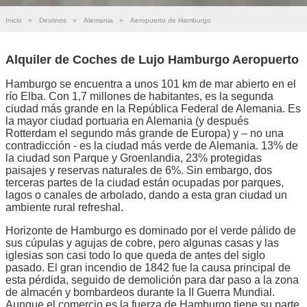
Inicio
»
Destinos
»
Alemania
»
Aeropuerto de Hamburgo
Alquiler de Coches de Lujo Hamburgo Aeropuerto
Hamburgo se encuentra a unos 101 km de mar abierto en el
río Elba. Con 1,7 millones de habitantes, es la segunda
ciudad más grande en la República Federal de Alemania. Es
la mayor ciudad portuaria en Alemania (y después
Rotterdam el segundo más grande de Europa) y – no una
contradicción - es la ciudad más verde de Alemania. 13% de
la ciudad son Parque y Groenlandia, 23% protegidas
paisajes y reservas naturales de 6%. Sin embargo, dos
terceras partes de la ciudad están ocupadas por parques,
lagos o canales de arbolado, dando a esta gran ciudad un
ambiente rural refreshal.
Horizonte de Hamburgo es dominado por el verde pálido de
sus cúpulas y agujas de cobre, pero algunas casas y las
iglesias son casi todo lo que queda de antes del siglo
pasado. El gran incendio de 1842 fue la causa principal de
esta pérdida, seguido de demolición para dar paso a la zona
de almacén y bombardeos durante la II Guerra Mundial.
Aunque el comercio es la fuerza de Hamburgo tiene su parte