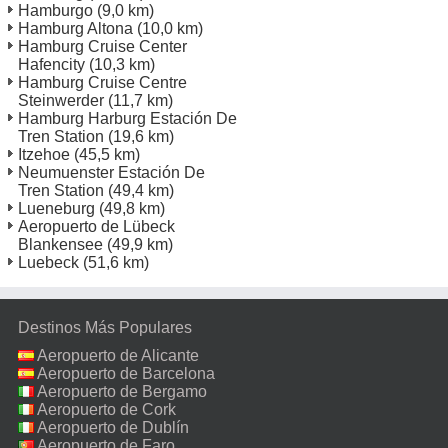
Hamburgo
(9,0 km)
Hamburg Altona
(10,0 km)
Hamburg Cruise Center
Hafencity
(10,3 km)
Hamburg Cruise Centre
Steinwerder
(11,7 km)
Hamburg Harburg Estación De
Tren Station
(19,6 km)
Itzehoe
(45,5 km)
Neumuenster Estación De
Tren Station
(49,4 km)
Lueneburg
(49,8 km)
Aeropuerto de Lübeck
Blankensee
(49,9 km)
Luebeck
(51,6 km)
Destinos Más Populares
Aeropuerto de Alicante
Aeropuerto de Barcelona
Aeropuerto de Bergamo
Aeropuerto de Cork
Aeropuerto de Dublín
Aeropuerto de Faro