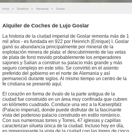
Inicio
»
Destinos
»
Alemania
»
Goslar
Alquiler de Coches de Lujo Goslar
La historia de la ciudad imperial de Goslar remonta más de 1
mil años - es fundada en 922 por Heinrich (Enrique) I. Goslar
ganó su abundancia principalmente por mineral de la
explotación minera de plata: el descubrimiento de las vetas
de plata de forst movido probablemente los emperadores
sajones y Salian a construir su palacio más grande y más
seguro complejo en este sitio. Se convirtió en el asiento
preferido del gobierno en el norte de Alemania y así
permaneció durante siglos. Al mismo tiempo un centro de la
fe cristiana se presentó aquí.
El corazón en forma de óvalo de la parte antigua de la
ciudad fue construido en un área muy confinada que cubren
un kilómetro cuadrado. Conduce una vez a la Kaiserpfalz
(Palacio imperial), donde puede disfrutar de la fascinante
vista del poderoso palacio construido en estilo románico.
Con sus numerosas torres y Torres, 47 iglesias y capillas
caracterizan silueta única de la ciudad. Incluso hoy en día,
es impresionante la vista de la ciudad con las torres de cinco