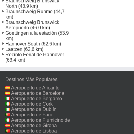
Braunschweig Brunswick
North
(43,9 km)
Braunschweig Ruhme
(44,7
km)
Braunschweig Brunswick
Aeropuerto
(46,0 km)
Goettingen a la estación
(53,9
km)
Hannover South
(62,6 km)
Laatzen
(62,6 km)
Recinto Ferial de Hannover
(63,4 km)
Destinos Más Populares
Aeropuerto de Alicante
Aeropuerto de Barcelona
Aeropuerto de Bergamo
Aeropuerto de Cork
Aeropuerto de Dublín
Aeropuerto de Faro
Aeropuerto de Fiumicino de
Roma
Aeropuerto de Girona
Aeropuerto de Lisboa