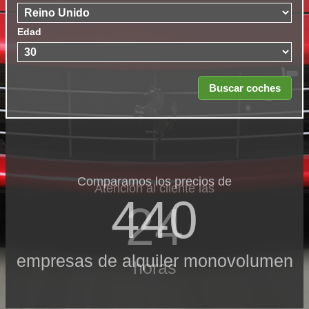
Edad
Comparamos los precios de
Atención al cliente las
440
24
empresas de alquiler monovolumen
horas