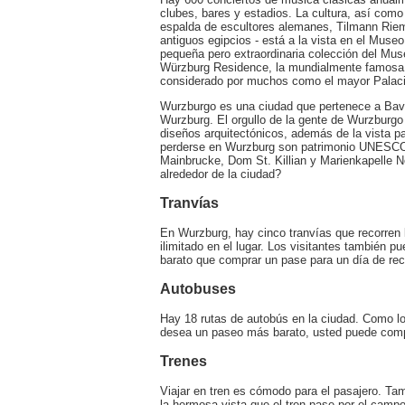
clubes, bares y estadios. La cultura, así como
espalda de escultores alemanes, Tilmann Riem
antiguos egipcios - está a la vista en el Museo
pequeña pero extraordinaria colección del Mus
Würzburg Residence, la mundialmente famosa o
considerado por muchos como el mayor Palaci
Wurzburgo es una ciudad que pertenece a Bav
Wurzburg. El orgullo de la gente de Wurzburgo 
diseños arquitectónicos, además de la vista p
perderse en Wurzburg son patrimonio UNESCO s
Mainbrucke, Dom St. Killian y Marienkapelle 
alrededor de la ciudad?
Tranvías
En Wurzburg, hay cinco tranvías que recorren 
ilimitado en el lugar. Los visitantes tambié
barato que comprar un pase para un día de reco
Autobuses
Hay 18 rutas de autobús en la ciudad. Como los
desea un paseo más barato, usted puede com
Trenes
Viajar en tren es cómodo para el pasajero. Ta
la hermosa vista que el tren pase por el campo