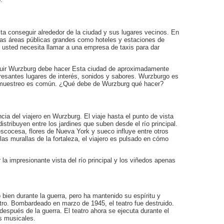
ta conseguir alrededor de la ciudad y sus lugares vecinos. En
las áreas públicas grandes como hoteles y estaciones de
, usted necesita llamar a una empresa de taxis para dar
uir Wurzburg debe hacer Esta ciudad de aproximadamente
eresantes lugares de interés, sonidos y sabores. Wurzburgo es
de muestreo es común. ¿Qué debe de Wurzburg qué hacer?
cia del viajero en Wurzburg. El viaje hasta el punto de vista
stribuyen entre los jardines que suben desde el río principal.
 escocesa, flores de Nueva York y sueco influye entre otros
las murallas de la fortaleza, el viajero es pulsado en cómo
r la impresionante vista del río principal y los viñedos apenas
 bien durante la guerra, pero ha mantenido su espíritu y
atro. Bombardeado en marzo de 1945, el teatro fue destruido.
espués de la guerra. El teatro ahora se ejecuta durante el
s musicales.