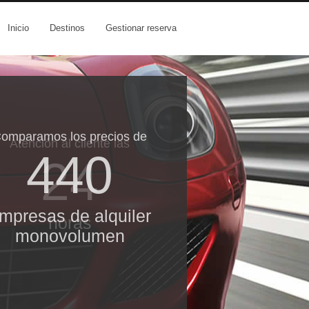
Inicio
Destinos
Gestionar reserva
omparamos los precios de
Atención al cliente las
440
24
mpresas de alquiler
horas
monovolumen