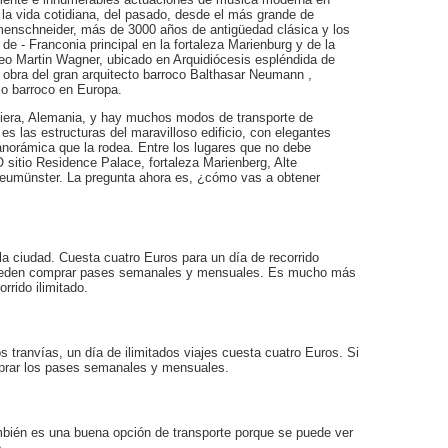
 la vida cotidiana, del pasado, desde el más grande de
enschneider, más de 3000 años de antigüedad clásica y los
 de - Franconia principal en la fortaleza Marienburg y de la
eo Martin Wagner, ubicado en Arquidiócesis espléndida de
bra del gran arquitecto barroco Balthasar Neumann ,
o barroco en Europa.
iera, Alemania, y hay muchos modos de transporte de
es las estructuras del maravilloso edificio, con elegantes
anorámica que la rodea. Entre los lugares que no debe
itio Residence Palace, fortaleza Marienberg, Alte
Neumünster. La pregunta ahora es, ¿cómo vas a obtener
la ciudad. Cuesta cuatro Euros para un día de recorrido
n pueden comprar pases semanales y mensuales. Es mucho más
rrido ilimitado.
 tranvías, un día de ilimitados viajes cuesta cuatro Euros. Si
prar los pases semanales y mensuales.
mbién es una buena opción de transporte porque se puede ver
.