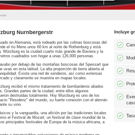
erstr
rzburg Nurnbergerstr
Incluye gr
uado en Alemania, está rodeado por las colinas boscosas del
Can
nde el río Meno unos 60 km al norte de Rothenburg y está
. Würzburg es la ciudad cuarto más grande de Baviera y la
ómetros cuadrados son hogar a unas 126,000 personas.
Modi
 lavabo por debajo de las montañas boscosas del Spessart que
 uvas en esta latitud. La alta proporción de tierra abierta al
Resp
tranquilidad. Existe una red de senderos, así como extensas
 marcado y claramente se muestra en mapas locales.
Prot
zburg recibió el mismo tratamiento de bombarderos aliados
 Grandes partes de la ciudad, entre ellos algunos
fueron destruidas totalmente. Hoy Wurzburg es uno de los
Exen
lacio "Residenz" del mundo, su fuerte conexión con el alemán
caso
ante su vino.
sicos y la vanguardia, una afición por las tradiciones locales
Tasa
mo el Festival de Mozart, un festival de clase mundial de la
los principales festivales de Europa de la música africana, a
mente e innumerables actuaciones de música moderna en