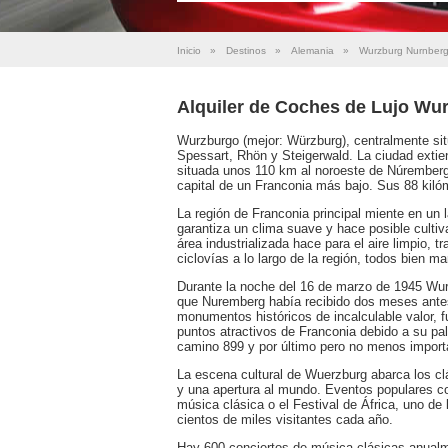
Inicio
»
Destinos
»
Alemania
»
Wurzburg Nurnberg
Alquiler de Coches de Lujo Wu
Wurzburgo (mejor: Würzburg), centralmente sit
Spessart, Rhön y Steigerwald. La ciudad extie
situada unos 110 km al noroeste de Núremberg
capital de un Franconia más bajo. Sus 88 kil
La región de Franconia principal miente en un
garantiza un clima suave y hace posible cultivar
área industrializada hace para el aire limpio, 
ciclovías a lo largo de la región, todos bien
Durante la noche del 16 de marzo de 1945 Wur
que Nuremberg había recibido dos meses antes.
monumentos históricos de incalculable valor, 
puntos atractivos de Franconia debido a su pa
camino 899 y por último pero no menos import
La escena cultural de Wuerzburg abarca los clá
y una apertura al mundo. Eventos populares co
música clásica o el Festival de África, uno de 
cientos de miles visitantes cada año.
Hay 600 conciertos de música clásicas anual