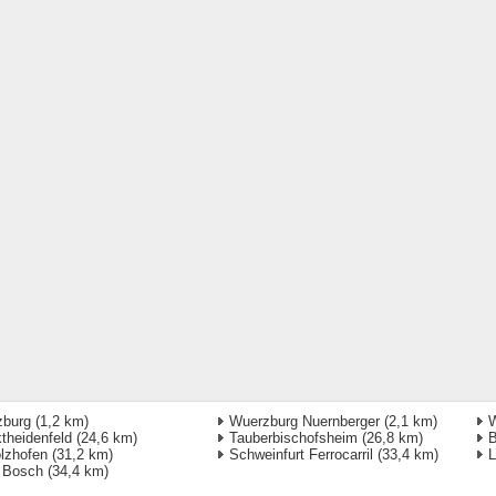
zburg
(1,2 km)
Wuerzburg Nuernberger
(2,1 km)
W
theidenfeld
(24,6 km)
Tauberbischofsheim
(26,8 km)
B
lzhofen
(31,2 km)
Schweinfurt Ferrocarril
(33,4 km)
L
 Bosch
(34,4 km)