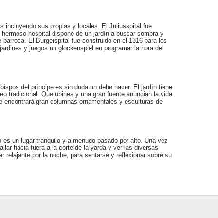
s incluyendo sus propias y locales. El Juliusspital fue
te hermoso hospital dispone de un jardín a buscar sombra y
e barroca. El Burgerspital fue construido en el 1316 para los
jardines y juegos un glockenspiel en programar la hora del
bispos del príncipe es sin duda un debe hacer. El jardín tiene
opeo tradicional. Querubines y una gran fuente anuncian la vida
ante encontrará gran columnas ornamentales y esculturas de
o es un lugar tranquilo y a menudo pasado por alto. Una vez
llar hacia fuera a la corte de la yarda y ver las diversas
ar relajante por la noche, para sentarse y reflexionar sobre su