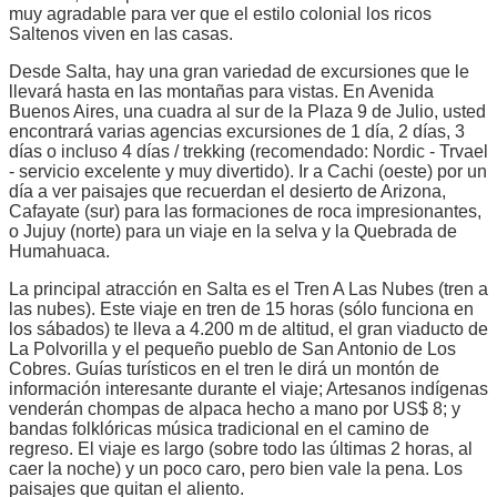
muy agradable para ver que el estilo colonial los ricos
Saltenos viven en las casas.
Desde Salta, hay una gran variedad de excursiones que le
llevará hasta en las montañas para vistas. En Avenida
Buenos Aires, una cuadra al sur de la Plaza 9 de Julio, usted
encontrará varias agencias excursiones de 1 día, 2 días, 3
días o incluso 4 días / trekking (recomendado: Nordic - Trvael
- servicio excelente y muy divertido). Ir a Cachi (oeste) por un
día a ver paisajes que recuerdan el desierto de Arizona,
Cafayate (sur) para las formaciones de roca impresionantes,
o Jujuy (norte) para un viaje en la selva y la Quebrada de
Humahuaca.
La principal atracción en Salta es el Tren A Las Nubes (tren a
las nubes). Este viaje en tren de 15 horas (sólo funciona en
los sábados) te lleva a 4.200 m de altitud, el gran viaducto de
La Polvorilla y el pequeño pueblo de San Antonio de Los
Cobres. Guías turísticos en el tren le dirá un montón de
información interesante durante el viaje; Artesanos indígenas
venderán chompas de alpaca hecho a mano por US$ 8; y
bandas folklóricas música tradicional en el camino de
regreso. El viaje es largo (sobre todo las últimas 2 horas, al
caer la noche) y un poco caro, pero bien vale la pena. Los
paisajes que quitan el aliento.