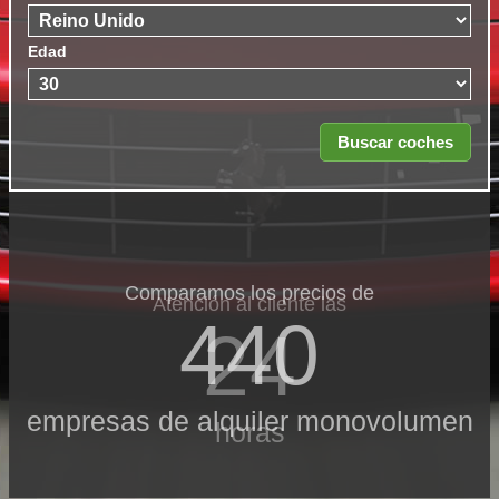
Edad
Comparamos los precios de
Atención al cliente las
440
24
empresas de alquiler monovolumen
horas