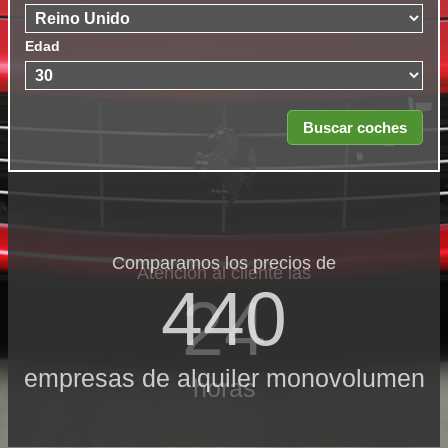
Edad
Comparamos los precios de
Atención al cliente las
440
24
empresas de alquiler monovolumen
horas