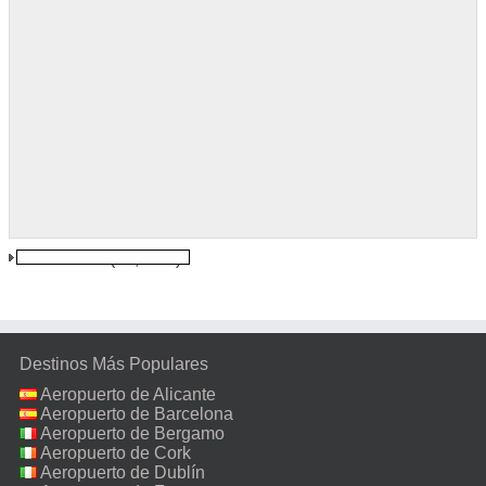
El Calafate
(16,9 km)
Destinos Más Populares
Aeropuerto de Alicante
Aeropuerto de Barcelona
Aeropuerto de Bergamo
Aeropuerto de Cork
Aeropuerto de Dublín