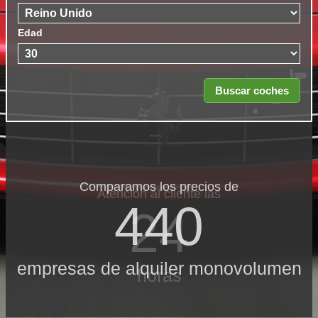
Edad
Comparamos los precios de
Atención al cliente las
440
24
empresas de alquiler monovolumen
horas