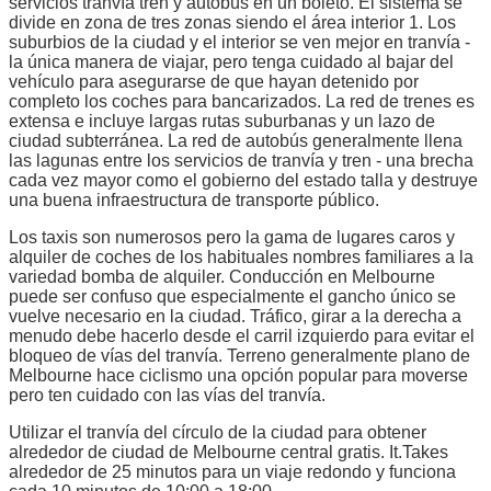
servicios tranvía tren y autobús en un boleto. El sistema se
divide en zona de tres zonas siendo el área interior 1. Los
suburbios de la ciudad y el interior se ven mejor en tranvía -
la única manera de viajar, pero tenga cuidado al bajar del
vehículo para asegurarse de que hayan detenido por
completo los coches para bancarizados. La red de trenes es
extensa e incluye largas rutas suburbanas y un lazo de
ciudad subterránea. La red de autobús generalmente llena
las lagunas entre los servicios de tranvía y tren - una brecha
cada vez mayor como el gobierno del estado talla y destruye
una buena infraestructura de transporte público.
Los taxis son numerosos pero la gama de lugares caros y
alquiler de coches de los habituales nombres familiares a la
variedad bomba de alquiler. Conducción en Melbourne
puede ser confuso que especialmente el gancho único se
vuelve necesario en la ciudad. Tráfico, girar a la derecha a
menudo debe hacerlo desde el carril izquierdo para evitar el
bloqueo de vías del tranvía. Terreno generalmente plano de
Melbourne hace ciclismo una opción popular para moverse
pero ten cuidado con las vías del tranvía.
Utilizar el tranvía del círculo de la ciudad para obtener
alrededor de ciudad de Melbourne central gratis. It.Takes
alrededor de 25 minutos para un viaje redondo y funciona