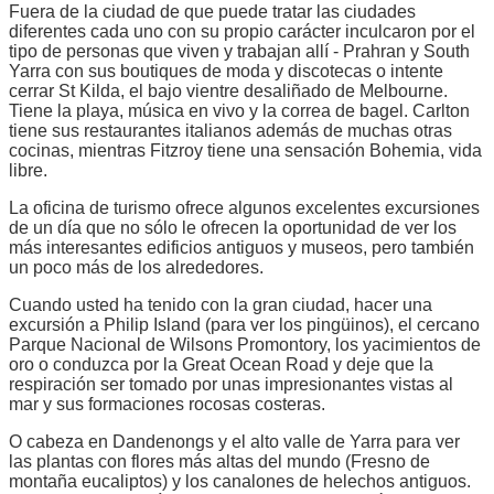
Fuera de la ciudad de que puede tratar las ciudades
diferentes cada uno con su propio carácter inculcaron por el
tipo de personas que viven y trabajan allí - Prahran y South
Yarra con sus boutiques de moda y discotecas o intente
cerrar St Kilda, el bajo vientre desaliñado de Melbourne.
Tiene la playa, música en vivo y la correa de bagel. Carlton
tiene sus restaurantes italianos además de muchas otras
cocinas, mientras Fitzroy tiene una sensación Bohemia, vida
libre.
La oficina de turismo ofrece algunos excelentes excursiones
de un día que no sólo le ofrecen la oportunidad de ver los
más interesantes edificios antiguos y museos, pero también
un poco más de los alrededores.
Cuando usted ha tenido con la gran ciudad, hacer una
excursión a Philip Island (para ver los pingüinos), el cercano
Parque Nacional de Wilsons Promontory, los yacimientos de
oro o conduzca por la Great Ocean Road y deje que la
respiración ser tomado por unas impresionantes vistas al
mar y sus formaciones rocosas costeras.
O cabeza en Dandenongs y el alto valle de Yarra para ver
las plantas con flores más altas del mundo (Fresno de
montaña eucaliptos) y los canalones de helechos antiguos.