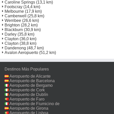
Caroline Springs
(13,1 km)
Footscray
(14,4 km)
Melbourne
(17,9 km)
Camberwell
(25,8 km)
Werribee
(26,6 km)
Brighton
(28,2 km)
Blackburn
(30,9 km)
Darley
(35,8 km)
Clayton
(36,0 km)
Clayton
(38,8 km)
Dandenong
(48,7 km)
Avalon Aeropuerto
(51,2 km)
Destinos Más Populares
Aeropuerto de Alicante
Aeropuerto de Barcelona
Aeropuerto de Bergamo
Aeropuerto de Cork
Aeropuerto de Dublín
Aeropuerto de Faro
Aeropuerto de Fiumicino de
Roma
Aeropuerto de Girona
Aeropuerto de Lisboa