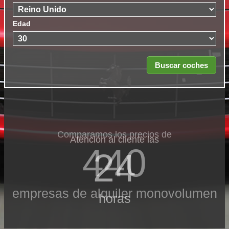
Edad
Comparamos los precios de
Atención al cliente las
440
24
empresas de alquiler monovolumen
horas