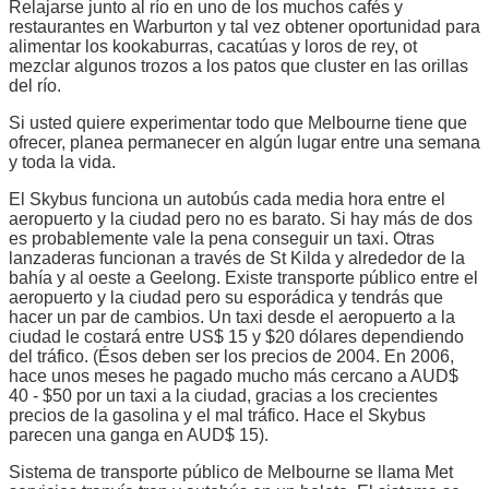
Relajarse junto al río en uno de los muchos cafés y
restaurantes en Warburton y tal vez obtener oportunidad para
alimentar los kookaburras, cacatúas y loros de rey, ot
mezclar algunos trozos a los patos que cluster en las orillas
del río.
Si usted quiere experimentar todo que Melbourne tiene que
ofrecer, planea permanecer en algún lugar entre una semana
y toda la vida.
El Skybus funciona un autobús cada media hora entre el
aeropuerto y la ciudad pero no es barato. Si hay más de dos
es probablemente vale la pena conseguir un taxi. Otras
lanzaderas funcionan a través de St Kilda y alrededor de la
bahía y al oeste a Geelong. Existe transporte público entre el
aeropuerto y la ciudad pero su esporádica y tendrás que
hacer un par de cambios. Un taxi desde el aeropuerto a la
ciudad le costará entre US$ 15 y $20 dólares dependiendo
del tráfico. (Ésos deben ser los precios de 2004. En 2006,
hace unos meses he pagado mucho más cercano a AUD$
40 - $50 por un taxi a la ciudad, gracias a los crecientes
precios de la gasolina y el mal tráfico. Hace el Skybus
parecen una ganga en AUD$ 15).
Sistema de transporte público de Melbourne se llama Met