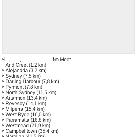
Sydney Aeropuerto Dom Meet
And Greet
(1,2 km)
Alejandría
(3,2 km)
Sydney
(7,5 km)
Darling Harbour
(7,8 km)
Pyrmont
(7,8 km)
North Sydney
(11,5 km)
Artarmon
(13,4 km)
Revesby
(14,1 km)
Milperra
(15,4 km)
West Ryde
(16,0 km)
Parramatta
(18,8 km)
Westmead
(21,9 km)
Campbelltown
(35,4 km)
Narellan
(41,5 km)