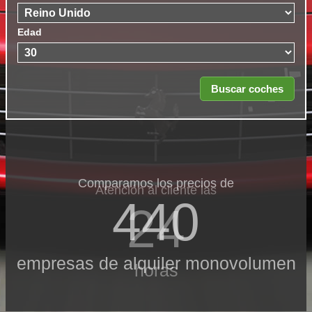
Edad
Comparamos los precios de
Atención al cliente las
440
24
empresas de alquiler monovolumen
horas