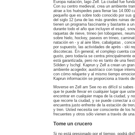
Europa natación, lago Zell. La ciudad fue fun
Con su centro medieval, crea un ambiente tranq
atrae a los huéspedes para llenar las 14.000
pequeño que es sobre todo conocido por sus gl
del siglo 12 (una de las más grandes ruinas d
tienen un programa fascinante y bastante a un 
durante todo el año que incluyen el esquí, sn
raquetas de nieve, trineo (en toboganes, neumá
sobre hielo, hockey, paseos en trineo, caminat
natación en - y al aire libre, cabalgatas , conci
por supuesto, las actividades de après - ski r
discotecas. En general, el complejo cuenta co
gusto, pero todavía se centra principalmente en
está garantizada, pero no es tanto de una fie
Sölden y Ischgl. Kaprun y Zell a crean un gra
ambiente acogedor, austríaco con toque intern
con cómo relajante y al mismo tiempo emocion
Kaprun información se proporciona a través d
Moverse en Zell am See no es difícil si sabes
que te puede llevar en cualquier lugar que uste
encontrar en cualquier mapa de la ciudad, y n
que recorre la ciudad, y se puede conectar a c
encuentra justo enfrente de la estación de tren
y tren. Usted necesita ser consciente de los h
frecuentes y otros sólo vienen a través de una 
Tome un crucero
Si no está presionado por el tiempo, podrá disf