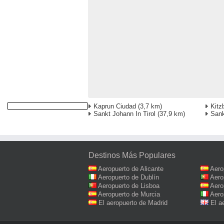
Kaprun Ciudad
(3,7 km)
Kitz
Sankt Johann In Tirol
(37,9 km)
Sank
Destinos Más Populares
Aeropuerto de Alicante
Aero
Aeropuerto de Dublín
Aero
Aeropuerto de Lisboa
Aero
Aeropuerto de Murcia
Aero
El aeropuerto de Madrid
El a