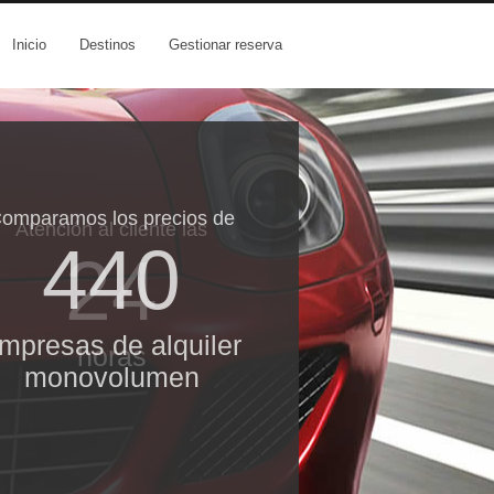
Inicio
Destinos
Gestionar reserva
omparamos los precios de
Atención al cliente las
440
24
mpresas de alquiler
horas
monovolumen