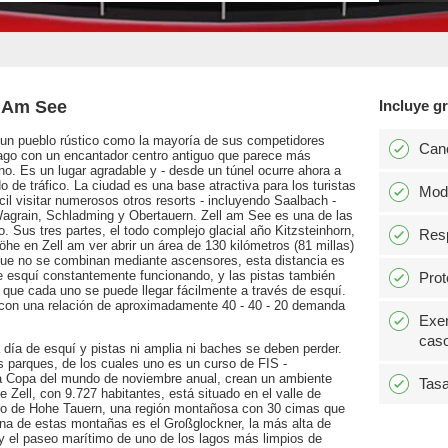
l Am See
Incluye gr
o un pueblo rústico como la mayoría de sus competidores
Can
lago con un encantador centro antiguo que parece más
rno. Es un lugar agradable y - desde un túnel ocurre ahora a
o de tráfico. La ciudad es una base atractiva para los turistas
Modi
cil visitar numerosos otros resorts - incluyendo Saalbach -
agrain, Schladming y Obertauern. Zell am See es una de las
 Sus tres partes, el todo complejo glacial año Kitzsteinhorn,
Resp
e en Zell am ver abrir un área de 130 kilómetros (81 millas)
que no se combinan mediante ascensores, esta distancia es
 esquí constantemente funcionando, y las pistas también
Prot
 que cada uno se puede llegar fácilmente a través de esquí.
 con una relación de aproximadamente 40 - 40 - 20 demanda
Exen
caso
a día de esquí y pistas ni amplia ni baches se deben perder.
 parques, de los cuales uno es un curso de FIS -
a Copa del mundo de noviembre anual, crean un ambiente
Tasa
e Zell, con 9.727 habitantes, está situado en el valle de
ntro de Hohe Tauern, una región montañosa con 30 cimas que
(una de estas montañas es el Großglockner, la más alta de
 y el paseo marítimo de uno de los lagos más limpios de