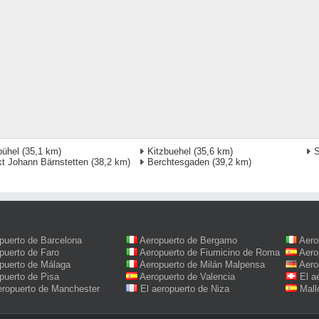
bühel
(35,1 km)
Kitzbuehel
(35,6 km)
S
t Johann Bärnstetten
(38,2 km)
Berchtesgaden
(39,2 km)
puerto de Barcelona
Aeropuerto de Bergamo
Aero
puerto de Faro
Aeropuerto de Fiumicino de Roma
Aero
puerto de Málaga
Aeropuerto de Milán Malpensa
Aero
puerto de Pisa
Aeropuerto de Valencia
El a
eropuerto de Manchester
El aeropuerto de Niza
Mall