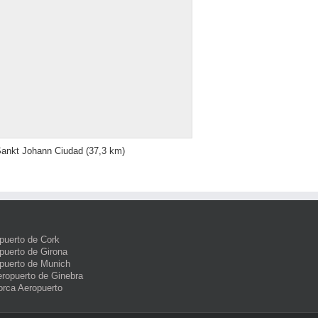
ankt Johann Ciudad
(37,3 km)
puerto de Cork
puerto de Girona
puerto de Munich
eropuerto de Ginebra
orca Aeropuerto