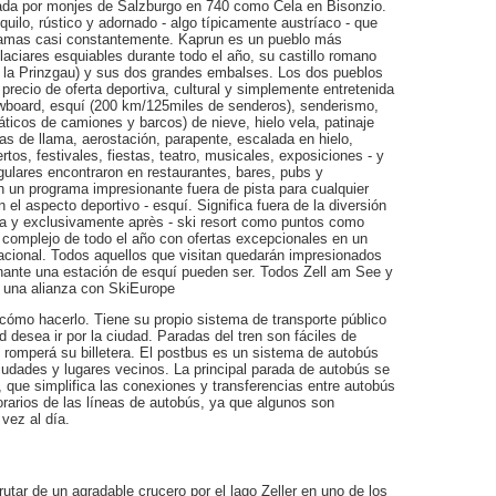
dada por monjes de Salzburgo en 740 como Cela en Bisonzio.
uilo, rústico y adornado - algo típicamente austríaco - que
 camas casi constantemente. Kaprun es un pueblo más
aciares esquiables durante todo el año, su castillo romano
e la Prinzgau) y sus dos grandes embalses. Los dos pueblos
precio de oferta deportiva, cultural y simplemente entretenida
owboard, esquí (200 km/125miles de senderos), senderismo,
ticos de camiones y barcos) de nieve, hielo vela, patinaje
as de llama, aerostación, parapente, escalada en hielo,
ertos, festivales, fiestas, teatro, musicales, exposiciones - y
egulares encontraron en restaurantes, bares, pubs y
n un programa impresionante fuera de pista para cualquier
 el aspecto deportivo - esquí. Significa fuera de la diversión
sta y exclusivamente après - ski resort como puntos como
n complejo de todo el año con ofertas excepcionales en un
acional. Todos aquellos que visitan quedarán impresionados
ante una estación de esquí pueden ser. Todos Zell am See y
e una alianza con SkiEurope
 cómo hacerlo. Tiene su propio sistema de transporte público
d desea ir por la ciudad. Paradas del tren son fáciles de
o romperá su billetera. El postbus es un sistema de autobús
iudades y lugares vecinos. La principal parada de autobús se
, que simplifica las conexiones y transferencias entre autobús
orarios de las líneas de autobús, ya que algunos son
vez al día.
rutar de un agradable crucero por el lago Zeller en uno de los