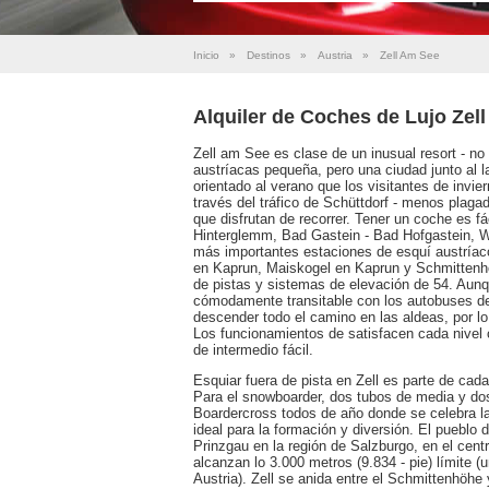
Inicio
»
Destinos
»
Austria
»
Zell Am See
Alquiler de Coches de Lujo Zel
Zell am See es clase de un inusual resort - n
austríacas pequeña, pero una ciudad junto al 
orientado al verano que los visitantes de invie
través del tráfico de Schüttdorf - menos plagad
que disfrutan de recorrer. Tener un coche es fá
Hinterglemm, Bad Gastein - Bad Hofgastein, W
más importantes estaciones de esquí austríaco.
en Kaprun, Maiskogel en Kaprun y Schmittenhöh
de pistas y sistemas de elevación de 54. Aun
cómodamente transitable con los autobuses de
descender todo el camino en las aldeas, por lo
Los funcionamientos de satisfacen cada nivel
de intermedio fácil.
Esquiar fuera de pista en Zell es parte de cad
Para el snowboarder, dos tubos de media y dos
Boardercross todos de año donde se celebra l
ideal para la formación y diversión. El pueblo d
Prinzgau en la región de Salzburgo, en el ce
alcanzan lo 3.000 metros (9.834 - pie) límite 
Austria). Zell se anida entre el Schmittenhöhe