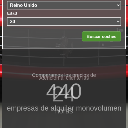
Edad
Comparamos los precios de
Atención al cliente las
440
24
empresas de alquiler monovolumen
horas