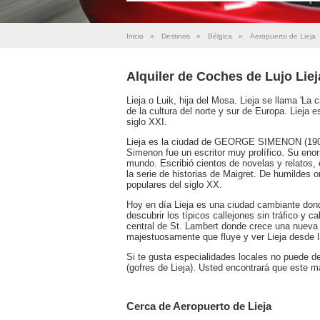
Inicio
»
Destinos
»
Bélgica
»
Aeropuerto de Lieja
Alquiler de Coches de Lujo Lie
Lieja o Luik, hija del Mosa. Lieja se llama 'La 
de la cultura del norte y sur de Europa. Lieja e
siglo XXI.
Lieja es la ciudad de GEORGE SIMENON (1903 
Simenon fue un escritor muy prolífico. Su enor
mundo. Escribió cientos de novelas y relatos
la serie de historias de Maigret. De humildes 
populares del siglo XX.
Hoy en día Lieja es una ciudad cambiante dond
descubrir los típicos callejones sin tráfico y 
central de St. Lambert donde crece una nueva m
majestuosamente que fluye y ver Lieja desde l
Si te gusta especialidades locales no puede de
(gofres de Lieja). Usted encontrará que este m
Cerca de Aeropuerto de Lieja