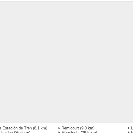
e Estación de Tren
(8,1 km)
Remicourt
(9,0 km)
L
 Truiden
(26,6 km)
Maastricht
(29,5 km)
E