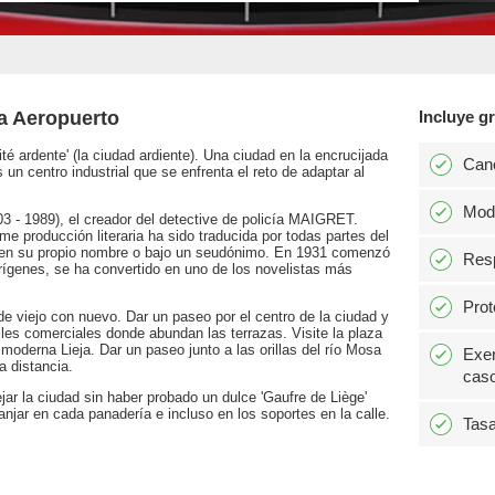
ja Aeropuerto
Incluye gr
cité ardente' (la ciudad ardiente). Una ciudad en la encrucijada
Can
s un centro industrial que se enfrenta el reto de adaptar al
Modi
- 1989), el creador del detective de policía MAIGRET.
me producción literaria ha sido traducida por todas partes del
, en su propio nombre o bajo un seudónimo. En 1931 comenzó
Resp
orígenes, se ha convertido en uno de los novelistas más
Prot
e viejo con nuevo. Dar un paseo por el centro de la ciudad y
calles comerciales donde abundan las terrazas. Visite la plaza
oderna Lieja. Dar un paseo junto a las orillas del río Mosa
Exen
a distancia.
caso
jar la ciudad sin haber probado un dulce 'Gaufre de Liège'
anjar en cada panadería e incluso en los soportes en la calle.
Tasa