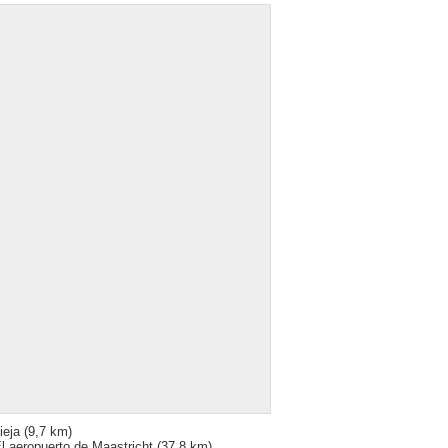
ieja
(9,7 km)
l aeropuerto de Maastricht
(37,8 km)