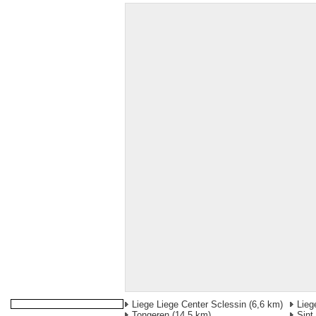
Liege Liege Center Sclessin
(6,6 km)
Lieg
Tongeren
(14,5 km)
Sint