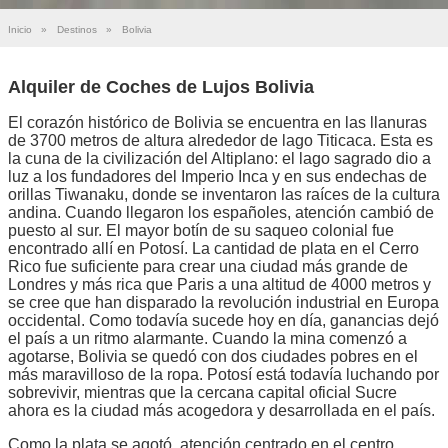
Inicio
»
Destinos
»
Bolivia
Alquiler de Coches de Lujos Bolivia
El corazón histórico de Bolivia se encuentra en las llanuras
de 3700 metros de altura alrededor de lago Titicaca. Esta es
la cuna de la civilización del Altiplano: el lago sagrado dio a
luz a los fundadores del Imperio Inca y en sus endechas de
orillas Tiwanaku, donde se inventaron las raíces de la cultura
andina. Cuando llegaron los españoles, atención cambió de
puesto al sur. El mayor botín de su saqueo colonial fue
encontrado allí en Potosí. La cantidad de plata en el Cerro
Rico fue suficiente para crear una ciudad más grande de
Londres y más rica que Paris a una altitud de 4000 metros y
se cree que han disparado la revolución industrial en Europa
occidental. Como todavía sucede hoy en día, ganancias dejó
el país a un ritmo alarmante. Cuando la mina comenzó a
agotarse, Bolivia se quedó con dos ciudades pobres en el
más maravilloso de la ropa. Potosí está todavía luchando por
sobrevivir, mientras que la cercana capital oficial Sucre
ahora es la ciudad más acogedora y desarrollada en el país.
Como la plata se agotó, atención centrado en el centro