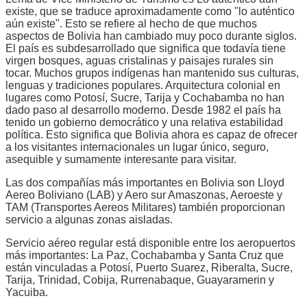
existe, que se traduce aproximadamente como "lo auténtico
aún existe". Esto se refiere al hecho de que muchos
aspectos de Bolivia han cambiado muy poco durante siglos.
El país es subdesarrollado que significa que todavía tiene
virgen bosques, aguas cristalinas y paisajes rurales sin
tocar. Muchos grupos indígenas han mantenido sus culturas,
lenguas y tradiciones populares. Arquitectura colonial en
lugares como Potosí, Sucre, Tarija y Cochabamba no han
dado paso al desarrollo moderno. Desde 1982 el país ha
tenido un gobierno democrático y una relativa estabilidad
política. Esto significa que Bolivia ahora es capaz de ofrecer
a los visitantes internacionales un lugar único, seguro,
asequible y sumamente interesante para visitar.
Las dos compañías más importantes en Bolivia son Lloyd
Aereo Boliviano (LAB) y Aero sur Amaszonas, Aeroeste y
TAM (Transportes Aereos Militares) también proporcionan
servicio a algunas zonas aisladas.
Servicio aéreo regular está disponible entre los aeropuertos
más importantes: La Paz, Cochabamba y Santa Cruz que
están vinculadas a Potosí, Puerto Suarez, Riberalta, Sucre,
Tarija, Trinidad, Cobija, Rurrenabaque, Guayaramerin y
Yacuiba.