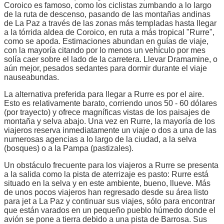
Coroico es famoso, como los ciclistas zumbando a lo largo
de la ruta de descenso, pasando de las montañas andinas
de La Paz a través de las zonas más templadas hasta llegar
a la tórrida aldea de Coroico, en ruta a más tropical "Rurre",
como se apoda. Estimaciones abundan en guías de viaje,
con la mayoría citando por lo menos un vehículo por mes
solía caer sobre el lado de la carretera. Llevar Dramamine, o
aún mejor, pesados sedantes para dormir durante el viaje
nauseabundas.
La alternativa preferida para llegar a Rurre es por el aire.
Esto es relativamente barato, corriendo unos 50 - 60 dólares
(por trayecto) y ofrece magníficas vistas de los paisajes de
montaña y selva abajo. Una vez en Rurre, la mayoría de los
viajeros reserva inmediatamente un viaje o dos a una de las
numerosas agencias a lo largo de la ciudad, a la selva
(bosques) o a la Pampa (pastizales).
Un obstáculo frecuente para los viajeros a Rurre se presenta
a la salida como la pista de aterrizaje es pasto: Rurre está
situado en la selva y en este ambiente, bueno, llueve. Más
de unos pocos viajeros han regresado desde su área listo
para jet a La Paz y continuar sus viajes, sólo para encontrar
que están varados en un pequeño pueblo húmedo donde el
avión se pone a tierra debido a una pista de Barrosa. Sus