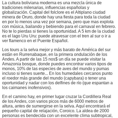
La cultura boliviana moderna es una mezcla única de
tradiciones milenarias, influencias españolas y
globalización. Capital del folclore es el Altiplano ciudad
minera de Oruro, donde hay una fiesta para toda la ciudad
en por lo menos una vez por semana, pero que mas explota
con música, bailando y bebiendo para el carnaval en febrero.
No te lo pierdas si tienes la oportunidad. A 5 km de la ciudad
es el lago Uru Uru: puede atravesar con el tren al sur o ir a
ver flamenco en el Puente Español.
Los tours a la selva mejor y más barato de América del sur
están en Rurrenabaque, en la primera ondulación de los
Andes. A partir de las 15 nos$ un día se puede visitar la
Amazonia bosque, donde puedes encontrar varios tipos de
monos, 10% de las especies de aves del mundo y pumas
incluso si tienes suerte... En los humedales cercanos punto
el roedor más grande del mundo (capybara) o tener una
oportunidad y nadar con los delfines de río (que espantan a
los caimanes inofensivos).
En el camino hay, en primer lugar cruzar la Cordillera Real
de los Andes, con varios picos más de 6000 metros de
altura, antes de sumergirse en la selva. Aquí encontrará el
pequeño capital de relajación, Coroico. La aldea de 2000
personas es bendecida con un excelente clima subtropical,