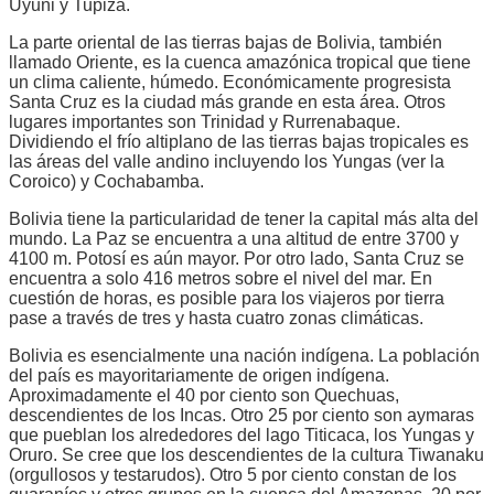
Uyuni y Tupiza.
La parte oriental de las tierras bajas de Bolivia, también
llamado Oriente, es la cuenca amazónica tropical que tiene
un clima caliente, húmedo. Económicamente progresista
Santa Cruz es la ciudad más grande en esta área. Otros
lugares importantes son Trinidad y Rurrenabaque.
Dividiendo el frío altiplano de las tierras bajas tropicales es
las áreas del valle andino incluyendo los Yungas (ver la
Coroico) y Cochabamba.
Bolivia tiene la particularidad de tener la capital más alta del
mundo. La Paz se encuentra a una altitud de entre 3700 y
4100 m. Potosí es aún mayor. Por otro lado, Santa Cruz se
encuentra a solo 416 metros sobre el nivel del mar. En
cuestión de horas, es posible para los viajeros por tierra
pase a través de tres y hasta cuatro zonas climáticas.
Bolivia es esencialmente una nación indígena. La población
del país es mayoritariamente de origen indígena.
Aproximadamente el 40 por ciento son Quechuas,
descendientes de los Incas. Otro 25 por ciento son aymaras
que pueblan los alrededores del lago Titicaca, los Yungas y
Oruro. Se cree que los descendientes de la cultura Tiwanaku
(orgullosos y testarudos). Otro 5 por ciento constan de los