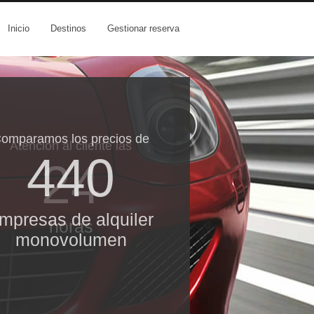
Inicio
Destinos
Gestionar reserva
omparamos los precios de
Atención al cliente las
440
24
mpresas de alquiler
horas
monovolumen