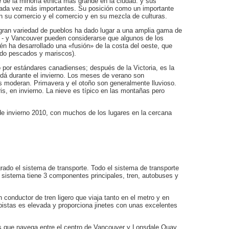
ble de la minoría étnica más grande en la ciudad. y sus
ada vez más importantes. Su posición como un importante
en su comercio y el comercio y en su mezcla de culturas.
 gran variedad de pueblos ha dado lugar a una amplia gama de
al - y Vancouver pueden considerarse que algunos de los
én ha desarrollado una «fusión» de la costa del oeste, que
odo pescados y mariscos).
por estándares canadienses; después de la Victoria, es la
dá durante el invierno. Los meses de verano son
 moderan. Primavera y el otoño son generalmente lluvioso.
gris, en invierno. La nieve es típico en las montañas pero
 de invierno 2010, con muchos de los lugares en la cercana
rado el sistema de transporte. Todo el sistema de transporte
 sistema tiene 3 componentes principales, tren, autobuses y
n conductor de tren ligero que viaja tanto en el metro y en
pistas es elevada y proporciona jinetes con unas excelentes
s que navega entre el centro de Vancouver y Lonsdale Quay