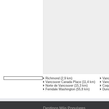
Richmond
(2,9 km)
Vanc
Vancouver Canada Place
(11,4 km)
Vanc
Norte de Vancouver
(15,3 km)
Coqu
Ferndale Washington
(55,8 km)
Dun
Destinos Más Populares