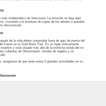
ano
tico más emblemático de Vancouver. La emoción no deja aquí
s, cruzando a la aventura de copas de los árboles y puentes
rto desconocido.
no
después de la vida deben comprobar fuera de aquí de puerta del
el Fraser en la 'Gold Rush Trail'. Es un lugar míticamente
 muertos y está situado más allá de la estrecha senda del río
unas cubiertas de Observatorio, tiendas de regalos y un
café.
r, asegúrese de que tener estos 5 grandes actividades en su
 Vancouver