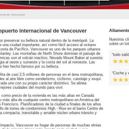
ional de Vancouver
opuerto Internacional de Vancouver
Altament
Nuestros cl
 preservar su belleza natural dentro de la metrópoli. La
sobre un tot
e una ciudad importante, así como fácil acceso al océano
a costa de Pacífico. Vancouver es uno de los parques urbanos
Stanley. Las montañas de North Shore dominan el paisaje de
todo sali
ámicas son el volcán inactivo, Nevado Mount Baker al sureste;
gia al oeste y suroeste y la costa del sol al noroeste. Las
no han hecho famoso por su belleza.
Coche y e
ita de casi 2,5 millones de personas en el área metropolitana,
es al aire libre como senderismo, ciclismo, canotaje y esquí.
ada uno con su propio carácter distintivo. Se alinea
ejores ciudades del mundo para vivir.
 como precio de la vivienda es las más altas en Canadá.
 más alta de cualquier centro metropolitano en América del
Francisco. Planificadores de la ciudad a finales de los años
o de torres de condominios High - Rise en el barrio Centro de
a compacta, transitable y amable núcleo urbano tránsito y
n impacto, Vancouver es hogar de personas de muchas etnias