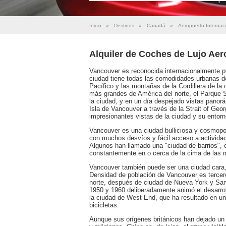
Inicio
»
Destinos
»
Canadá
»
Aeropuerto Internac
Alquiler de Coches de Lujo Aer
Vancouver es reconocida internacionalmente por
ciudad tiene todas las comodidades urbanas d
Pacífico y las montañas de la Cordillera de l
más grandes de América del norte, el Parque 
la ciudad, y en un día despejado vistas panor
Isla de Vancouver a través de la Strait of Geor
impresionantes vistas de la ciudad y su entor
Vancouver es una ciudad bulliciosa y cosmopol
con muchos desvíos y fácil acceso a actividad
Algunos han llamado una "ciudad de barrios", c
constantemente en o cerca de la cima de las m
Vancouver también puede ser una ciudad cara,
Densidad de población de Vancouver es tercero
norte, después de ciudad de Nueva York y San 
1950 y 1960 deliberadamente animó el desarroll
la ciudad de West End, que ha resultado en un
bicicletas.
Aunque sus orígenes británicos han dejado u