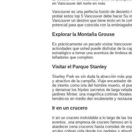
en Vancouver del norte en más.
Vancouver es una perfecta fusión de desierto re
probar estos top 5 Vancouver debe hacer Su im
Vancouver un destino que tiene éxito en te cor
potencial para que coincida con la embriagado
Explorar la Montaña Grouse
Es prácticamente un pecado visitar Vancouver
actividades que usted puede disfrutar de la ca
estratégico a tomar una aventura de tirolesa 
leñadores que compiten.
Visitar el Parque Stanley
Stanley Park es sin duda la atracción más popu
y atractivo de la campiña. Viaje encantador de
de interés como isla del hombre muerto, el pu
y derramar los frijoles secretos de larga vela
jardines Minter, una magnífica cortinas floral
temáticos en medio den exuberante y restauran
Ir en un crucero
Ir en un crucero inolvidable a lo largo de las 
eventos, una empresa de crucero famoso en la
atardecer cena cruceros hasta comidas de espe
azules cobran vida desde tus pedales y absorb