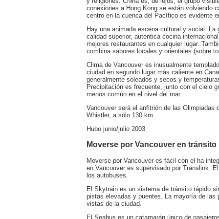
y religiones. China es, de lejos, el grupo visi
conexiones a Hong Kong se están volviendo c
centro en la cuenca del Pacífico es evidente 
Hay una animada escena cultural y social. La
calidad superior, auténtica cocina internacion
mejores restaurantes en cualquier lugar. Tambi
combina sabores locales y orientales (sobre t
Clima de Vancouver es inusualmente templado 
ciudad en segundo lugar más caliente en Cana
generalmente soleados y secos y temperaturas
Precipitación es frecuente, junto con el cielo 
menos común en el nivel del mar.
Vancouver será el anfitrión de las Olimpiadas
Whistler, a sólo 130 km.
Hubo junio/julio 2003
Moverse por Vancouver en tránsito
Moverse por Vancouver es fácil con el ha integ
en Vancouver es supervisado por Translink. El
los autobuses.
El Skytrain es un sistema de tránsito rápido si
pistas elevadas y puentes. La mayoría de las 
vistas de la ciudad.
El Seabus es un catamarán único de pasajero