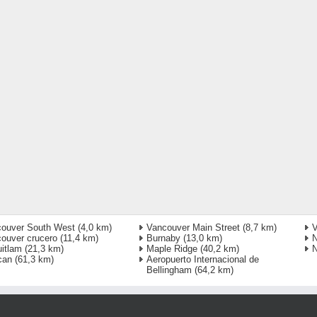
ouver South West
(4,0 km)
Vancouver Main Street
(8,7 km)
V
ouver crucero
(11,4 km)
Burnaby
(13,0 km)
N
itlam
(21,3 km)
Maple Ridge
(40,2 km)
N
can
(61,3 km)
Aeropuerto Internacional de
Bellingham
(64,2 km)