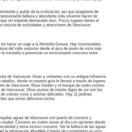
sistente y pulido de la civilización, así que asegúrese de
presionante belleza y abundante vida silvestre hacen de
tejar sin tratando demasiado duro. Pocos lugares tienen el
ra mezcla de actividades y atracciones de Vancouver.
 sin hacer un viaje a la Montaña Grouse. Hay innumerables
ptura del valle seductor desde el pico de punto de vista más
de la montaña o presenciar un emocionante concurso entre
lar de Vancouver. Atrae a visitantes con su antigua influencia
 caballos, donde un experto guía le llevará a través de lugares
erto de Vancouver, Rose Garden y el bosque de cedro costero
da de Vancouver. Otros puntos de interés digno de ver son los
es de colores vivos y aromas delicados. Hay 11 jardines
tes que sirven deliciosa cocina.
tranquilas aguas de Vancouver con puerto de cruceros y
 ciudad. Cruceros en cuatro veces al día con opciones desde
cialidad y tema incluso cruceros. Ver la belleza de las aguas
er la información difundida a través de comentarios en vivo