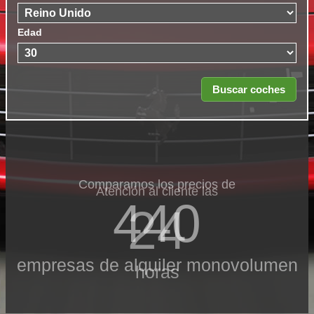
Edad
Comparamos los precios de
Atención al cliente las
440
24
empresas de alquiler monovolumen
horas