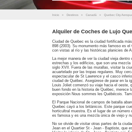
Inicio
»
Destinos
»
Canadá
»
Quebec City Aeropu
Alquiler de Coches de Lujo Qu
Ciudad de Quebec es la ciudad fortificada más
898 (2003). Su monumento más famoso es el Ch
con vistas al río y las históricas planicies de
La mejor manera de ver la ciudad vieja dentro d
estrechas y los edificios, que son una mezcla r
siglo XVII. Fuera de las murallas, visitar la ci
acuartelado por las tropas regulares. Muy cerc
espectacular de St Lawrence y el casco inferio
ciudad de Québec. Asegúrese de parar en la ig
Louis Joliet comenzó su viaje hacia el oeste, qu
buen fondo en la historia de Québec, merece la
exposición Nous sommes les Québécois. Tambi
El Parque Nacional de campos de batalla abarc
Quebec cayó a los británicos. Este parque cuen
horticultral muestra. Es el lugar de un número 
es famosa y es una mezcla única de viejo y 
No se olvide de visitar otras partes de la ci
Jean en el Quartier St - Jean - Baptiste, que 