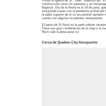
Visitar la iglesia de St - Jean - Baptiste así
construcción como un santuario y un homenaje 
Baptiste. Día de la fiesta es el 24 de junio, qu
incluyendo casas con la pendiente al final de
la parte superior de él se encuentran también
cuenta con algunos excelentes restaurantes.
El barrio de St Roch en la parte inferior situa
Tiene una gran combinación de la vieja y la n
Roch vale la pena parar en.
Cerca de Quebec City Aeropuerto