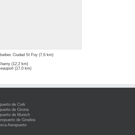
uebec Ciudad St Foy
(7,6 km)
harny
(12,2 km)
eauport
(17,0 km)
puerto de Cork
puerto de Girona
puerto de Munich
eropuerto de Ginebra
orca Aeropuerto