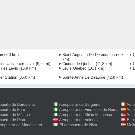
on
(6,0 km)
Saint Augustin De Desmaures
(7,0
Q
km)
ec Université Laval
(9,9 km)
Ciudad de Quebec
(11,8 km)
C
 Iles Levis
(15,9 km)
Levis Quebec
(16,1 km)
B
ier Station
(35,0 km)
Sainte Anne De Beaupré
(42,8 km)
puerto de Barcelona
Aeropuerto de Bergamo
Aero
puerto de Faro
Aeropuerto de Fiumicino de Roma
Aero
puerto de Málaga
Aeropuerto de Milán Malpensa
Aero
puerto de Pisa
Aeropuerto de Valencia
El a
eropuerto de Manchester
El aeropuerto de Niza
Mall