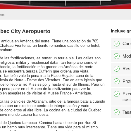
erto
ebec City Aeropuerto
Incluye gr
 antigua en América del norte. Tiene una población de 705
Can
ateau Frontenac un bonito romántico castillo como hotel,
 Abraham.
Modi
e las fortificaciones, es tomar un tour a pie. Las calles son
eligiosa, militar y residencial datan tan temprano como el
udadela, la fortificación más grande en América del norte
Resp
a se encuentra terraza Dufferin que ordena una vista
r. También vale la pena ir a la Place Royale, cuna de la
lesia de Notre - Dame des Victoires. Fue en esta iglesia que
Prot
e lo llevó al río Mississippi y hasta el sur de Illinois. Para un
 pena parar en el Museo de la civilización para ver la
én asegúrese de visitar el Musée France - Amérique.
Exen
caso
a las planicies de Abraham, sitio de la famosa batalla cuando
ta con un excelente centro de interpretación y vario
de conciertos al aire libre. La cocina en la ciudad de Quebec
Tasa
nuevo mundo cocina francesa.
udad de Quebec tampoco. Camina hacia el oeste por Rue St -
es un barrio muy interesante. Tiene una vida para sí mismo.