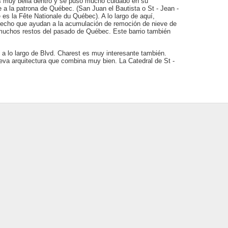
. Es muy bella dentro y se puso mucho cuidado en su
a la patrona de Québec. (San Juan el Bautista o St - Jean -
e es la Fête Nationale du Québec). A lo largo de aquí,
l techo que ayudan a la acumulación de remoción de nieve de
 muchos restos del pasado de Québec. Este barrio también
do a lo largo de Blvd. Charest es muy interesante también.
ueva arquitectura que combina muy bien. La Catedral de St -