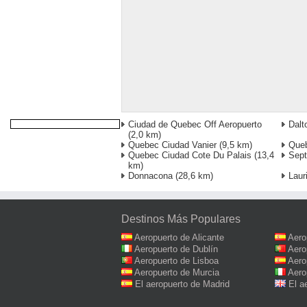
Ciudad de Quebec Off Aeropuerto
Dalt
(2,0 km)
Quebec Ciudad Vanier
(9,5 km)
Queb
Quebec Ciudad Cote Du Palais
(13,4
Sept
km)
Donnacona
(28,6 km)
Laur
Destinos Más Populares
Aeropuerto de Alicante
Aero
Aeropuerto de Dublín
Aero
Aeropuerto de Lisboa
Aero
Aeropuerto de Murcia
Aero
El aeropuerto de Madrid
El a