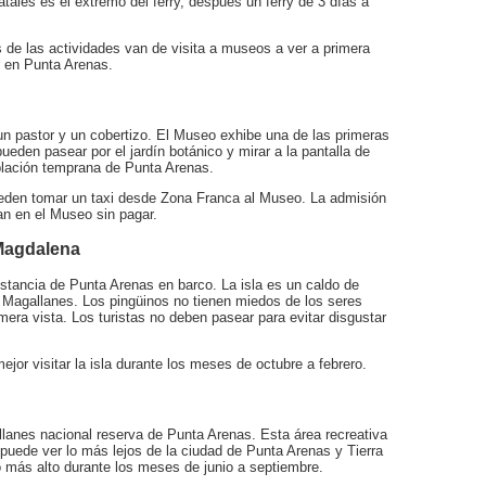
tales es el extremo del ferry, después un ferry de 3 días a
e las actividades van de visita a museos a ver a primera
 en Punta Arenas.
un pastor y un cobertizo. El Museo exhibe una de las primeras
eden pasear por el jardín botánico y mirar a la pantalla de
oblación temprana de Punta Arenas.
ueden tomar un taxi desde Zona Franca al Museo. La admisión
an en el Museo sin pagar.
 Magdalena
istancia de Punta Arenas en barco. La isla es un caldo de
de Magallanes. Los pingüinos no tienen miedos de los seres
era vista. Los turistas no deben pasear para evitar disgustar
ejor visitar la isla durante los meses de octubre a febrero.
lanes nacional reserva de Punta Arenas. Esta área recreativa
e puede ver lo más lejos de la ciudad de Punta Arenas y Tierra
o más alto durante los meses de junio a septiembre.