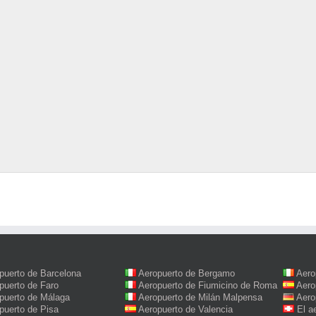
puerto de Barcelona
Aeropuerto de Bergamo
Aero
puerto de Faro
Aeropuerto de Fiumicino de Roma
Aero
puerto de Málaga
Aeropuerto de Milán Malpensa
Aero
puerto de Pisa
Aeropuerto de Valencia
El a