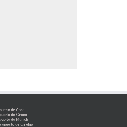
puerto de Cork
puerto de Girona
puerto de Munich
eropuerto de Ginebra