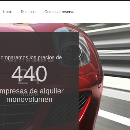
Inicio
Destinos
Gestionar reserva
omparamos los precios de
Atención al cliente las
440
24
mpresas de alquiler
horas
monovolumen