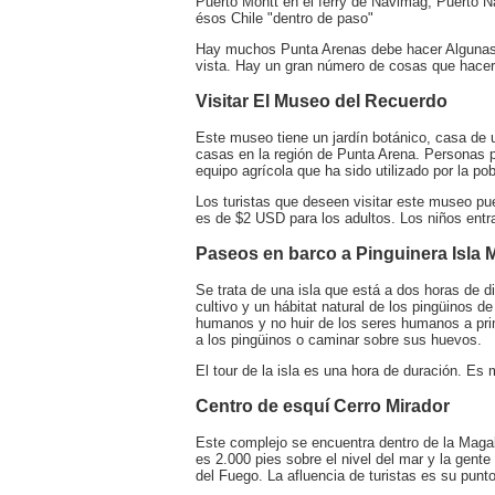
Puerto Montt en el ferry de Navimag, Puerto Na
ésos Chile "dentro de paso"
Hay muchos Punta Arenas debe hacer Algunas d
vista. Hay un gran número de cosas que hacer
Visitar El Museo del Recuerdo
Este museo tiene un jardín botánico, casa de 
casas en la región de Punta Arena. Personas pu
equipo agrícola que ha sido utilizado por la p
Los turistas que deseen visitar este museo p
es de $2 USD para los adultos. Los niños entr
Paseos en barco a Pinguinera Isla
Se trata de una isla que está a dos horas de d
cultivo y un hábitat natural de los pingüinos 
humanos y no huir de los seres humanos a prim
a los pingüinos o caminar sobre sus huevos.
El tour de la isla es una hora de duración. Es m
Centro de esquí Cerro Mirador
Este complejo se encuentra dentro de la Magal
es 2.000 pies sobre el nivel del mar y la gent
del Fuego. La afluencia de turistas es su punt