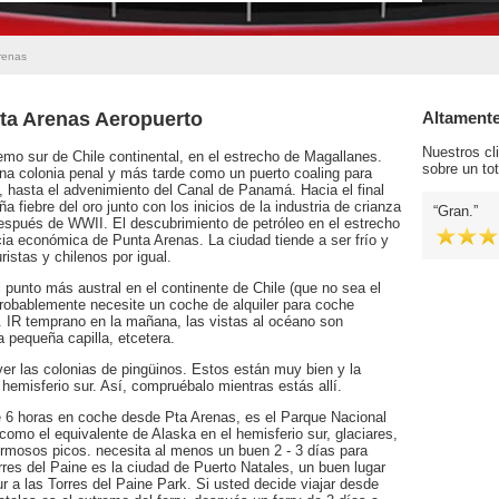
renas
nta Arenas Aeropuerto
Altament
Nuestros cl
emo sur de Chile continental, en el estrecho de Magallanes.
sobre un tot
na colonia penal y más tarde como un puerto coaling para
o, hasta el advenimiento del Canal de Panamá. Hacia el final
 fiebre del oro junto con los inicios de la industria de crianza
Gran.
espués de WWII. El descubrimiento de petróleo en el estrecho
cia económica de Punta Arenas. La ciudad tiende a ser frío y
istas y chilenos por igual.
l punto más austral en el continente de Chile (que no sea el
y probablemente necesite un coche de alquiler para coche
d. IR temprano en la mañana, las vistas al océano son
a pequeña capilla, etcetera.
r las colonias de pingüinos. Estos están muy bien y la
 hemisferio sur. Así, compruébalo mientras estás allí.
e 6 horas en coche desde Pta Arenas, es el Parque Nacional
t como el equivalente de Alaska en el hemisferio sur, glaciares,
rmosos picos. necesita al menos un buen 2 - 3 días para
orres del Paine es la ciudad de Puerto Natales, un buen lugar
ur a las Torres del Paine Park. Si usted decide viajar desde