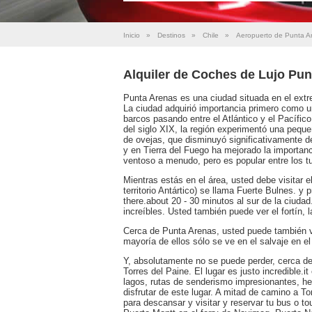
Inicio
»
Destinos
»
Chile
»
Aeropuerto de Punta A
Alquiler de Coches de Lujo Pu
Punta Arenas es una ciudad situada en el extr
La ciudad adquirió importancia primero como u
barcos pasando entre el Atlántico y el Pacífic
del siglo XIX, la región experimentó una pequeña
de ovejas, que disminuyó significativamente d
y en Tierra del Fuego ha mejorado la importan
ventoso a menudo, pero es popular entre los tur
Mientras estás en el área, usted debe visitar e
territorio Antártico) se llama Fuerte Bulnes. 
there.about 20 - 30 minutos al sur de la ciuda
increíbles. Usted también puede ver el fortín, l
Cerca de Punta Arenas, usted puede también ve
mayoría de ellos sólo se ve en el salvaje en el
Y, absolutamente no se puede perder, cerca d
Torres del Paine. El lugar es justo incredible.i
lagos, rutas de senderismo impresionantes, he
disfrutar de este lugar. A mitad de camino a T
para descansar y visitar y reservar tu bus o to