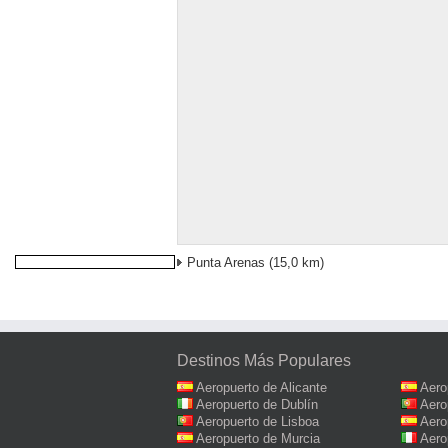
Punta Arenas
(15,0 km)
Destinos Más Populares
Aeropuerto de Alicante
Aero
Aeropuerto de Dublín
Aero
Aeropuerto de Lisboa
Aero
Aeropuerto de Murcia
Aero