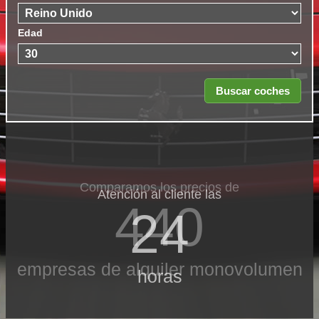
Edad
Comparamos los precios de
Atención al cliente las
440
24
empresas de alquiler monovolumen
horas