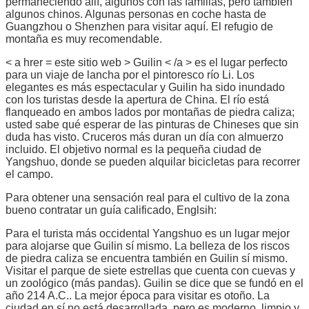
permaneciendo allí, algunos con las familias, pero también
algunos chinos. Algunas personas en coche hasta de
Guangzhou o Shenzhen para visitar aquí. El refugio de
montaña es muy recomendable.
< a hrer = este sitio web > Guilin < /a > es el lugar perfecto
para un viaje de lancha por el pintoresco río Li. Los
elegantes es más espectacular y Guilin ha sido inundado
con los turistas desde la apertura de China. El río está
flanqueado en ambos lados por montañas de piedra caliza;
usted sabe qué esperar de las pinturas de Chineses que sin
duda has visto. Cruceros más duran un día con almuerzo
incluido. El objetivo normal es la pequeña ciudad de
Yangshuo, donde se pueden alquilar bicicletas para recorrer
el campo.
Para obtener una sensación real para el cultivo de la zona
bueno contratar un guía calificado, Englsih:
Para el turista más occidental Yangshuo es un lugar mejor
para alojarse que Guilin sí mismo. La belleza de los riscos
de piedra caliza se encuentra también en Guilin sí mismo.
Visitar el parque de siete estrellas que cuenta con cuevas y
un zoológico (más pandas). Guilin se dice que se fundó en el
año 214 A.C.. La mejor época para visitar es otoño. La
ciudad en sí no está desarrollada, pero es moderno, limpio y