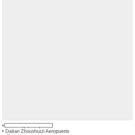
Suzhou
(4,6 km)
Dalian Zhoushuizi Aeropuerto