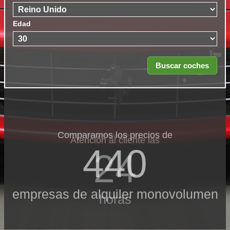
Edad
Comparamos los precios de
Atención al cliente las
440
24
empresas de alquiler monovolumen
horas