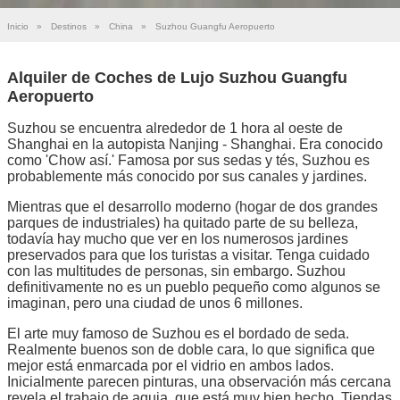
Inicio
»
Destinos
»
China
»
Suzhou Guangfu Aeropuerto
Alquiler de Coches de Lujo Suzhou Guangfu
Aeropuerto
Suzhou se encuentra alrededor de 1 hora al oeste de
Shanghai en la autopista Nanjing - Shanghai. Era conocido
como 'Chow así.' Famosa por sus sedas y tés, Suzhou es
probablemente más conocido por sus canales y jardines.
Mientras que el desarrollo moderno (hogar de dos grandes
parques de industriales) ha quitado parte de su belleza,
todavía hay mucho que ver en los numerosos jardines
preservados para que los turistas a visitar. Tenga cuidado
con las multitudes de personas, sin embargo. Suzhou
definitivamente no es un pueblo pequeño como algunos se
imaginan, pero una ciudad de unos 6 millones.
El arte muy famoso de Suzhou es el bordado de seda.
Realmente buenos son de doble cara, lo que significa que
mejor está enmarcada por el vidrio en ambos lados.
Inicialmente parecen pinturas, una observación más cercana
revela el trabajo de aguja, que está muy bien hecho. Tiendas