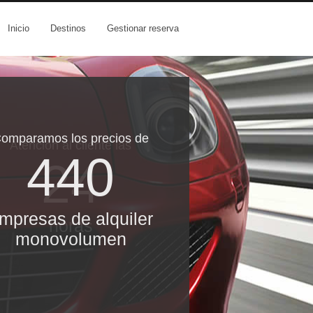
Inicio
Destinos
Gestionar reserva
omparamos los precios de
Atención al cliente las
440
24
mpresas de alquiler
horas
monovolumen