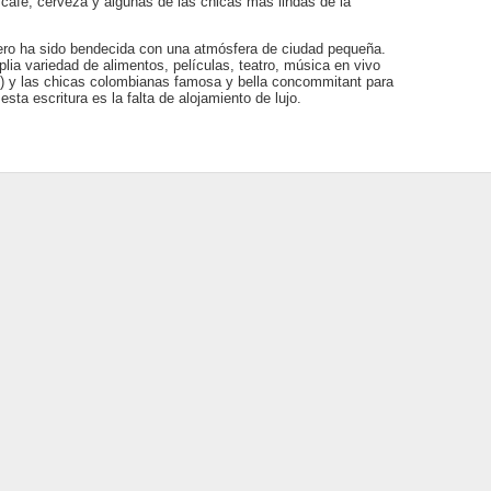
café, cerveza y algunas de las chicas mas lindas de la
ero ha sido bendecida con una atmósfera de ciudad pequeña.
ia variedad de alimentos, películas, teatro, música en vivo
í) y las chicas colombianas famosa y bella concommitant para
ta escritura es la falta de alojamiento de lujo.