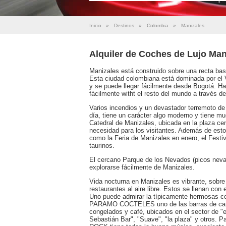
Inicio
»
Destinos
»
Colombia
»
Manizales
Alquiler de Coches de Lujo Man
Manizales está construido sobre una recta bast
Esta ciudad colombiana está dominada por el V
y se puede llegar fácilmente desde Bogotá. Ha
fácilmente witht el resto del mundo a través d
Varios incendios y un devastador terremoto de 
día, tiene un carácter algo moderno y tiene mu
Catedral de Manizales, ubicada en la plaza cen
necesidad para los visitantes. Además de esto
como la Feria de Manizales en enero, el Festiv
taurinos.
El cercano Parque de los Nevados (picos nev
explorarse fácilmente de Manizales.
Vida nocturna en Manizales es vibrante, sobr
restaurantes al aire libre. Estos se llenan con
Uno puede admirar la típicamente hermosas co
PARAMO COCTELES uno de las barras de café e
congelados y café, ubicados en el sector de "e
Sebastián Bar", "Suave", "la plaza" y otros.