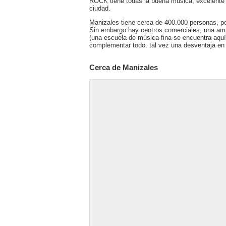
ROCK tiene todas la buena música, excelente 
ciudad.
Manizales tiene cerca de 400.000 personas, p
Sin embargo hay centros comerciales, una ampl
(una escuela de música fina se encuentra aqu
complementar todo. tal vez una desventaja en es
Cerca de Manizales