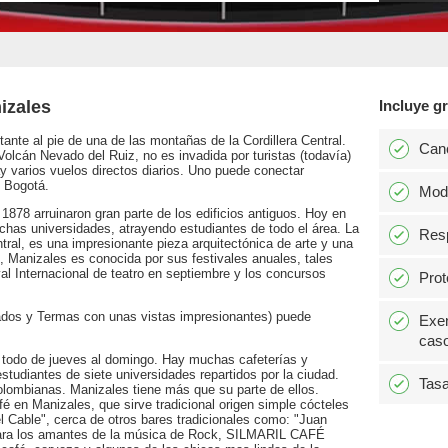
izales
Incluye gr
ante al pie de una de las montañas de la Cordillera Central.
Can
olcán Nevado del Ruiz, no es invadida por turistas (todavía)
y varios vuelos directos diarios. Uno puede conectar
e Bogotá.
Modi
1878 arruinaron gran parte de los edificios antiguos. Hoy en
chas universidades, atrayendo estudiantes de todo el área. La
Resp
tral, es una impresionante pieza arquitectónica de arte y una
, Manizales es conocida por sus festivales anuales, tales
al Internacional de teatro en septiembre y los concursos
Prot
ados y Termas con unas vistas impresionantes) puede
Exen
caso
e todo de jueves al domingo. Hay muchas cafeterías y
 estudiantes de siete universidades repartidos por la ciudad.
Tasa
lombianas. Manizales tiene más que su parte de ellos.
n Manizales, que sirve tradicional origen simple cócteles
l Cable", cerca de otros bares tradicionales como: "Juan
 Para los amantes de la música de Rock, SILMARIL CAFÉ