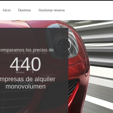
Inicio
Destinos
Gestionar reserva
omparamos los precios de
Atención al cliente las
440
24
mpresas de alquiler
horas
monovolumen