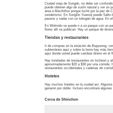
Ciudad vieja de Songdo, no debe ser confundid
puede obtener algo de sushi natural y ver un 
área a MacArthur porque luchó por la paz de 
senderismo. En SongDo Yuwonji puede Salto b
paseos y nadar con un tobogán de agua. En el 
En Wolmido se puede ir a un parque con un pas
flores allí se publican. Hay un parque de div
Tiendas y restaurantes
Ir de compras en la estación de Bupyeong, cer
subterráneo aquí y sobre la tierra hay más ti
aquí donde usted puede cambiar dinero en el 
Hay toneladas de restaurantes en Incheon y al
aproximadamente $20 a $30 por una comida. 
restaurantes occidentales y cadenas de comida
Hoteles
Hay muchos hoteles en la ciudad así. Algunos
ganaron por doble. Incluso encontrará alguna
Cerca de Shinchon