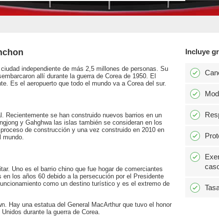
inchon
Incluye gr
a ciudad independiente de más 2,5 millones de personas. Su
Can
mbarcaron allí durante la guerra de Corea de 1950. El
te. Es el aeropuerto que todo el mundo va a Corea del sur.
Modi
Resp
al. Recientemente se han construido nuevos barrios en un
ongjong y Gahghwa las islas también se consideran en los
el proceso de construcción y una vez construido en 2010 en
Prot
el mundo.
Exen
caso
itar. Uno es el barrio chino que fue hogar de comerciantes
 en los años 60 debido a la persecución por el Presidente
uncionamiento como un destino turístico y es el extremo de
Tasa
wn. Hay una estatua del General MacArthur que tuvo el honor
 Unidos durante la guerra de Corea.