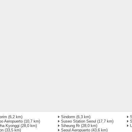
orim
(6,2 km)
Sindorm
(6,3 km)
S
o Aeropuerto
(10,7 km)
Suseo Station Seoul
(17,7 km)
S
ha Kyonggi
(28,0 km)
Siheung Rr
(28,0 km)
U
on
(33,5 km)
Seoul Aeropuerto
(43,6 km)