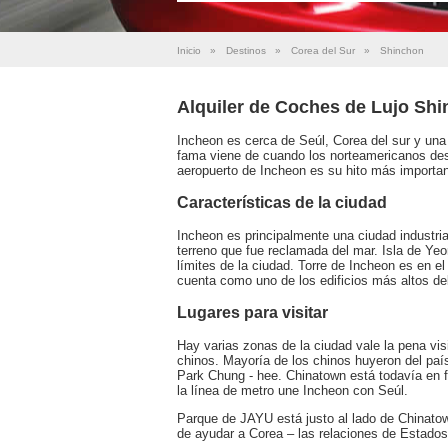
Inicio
»
Destinos
»
Corea del Sur
»
Shinchon
Alquiler de Coches de Lujo Sh
Incheon es cerca de Seúl, Corea del sur y un
fama viene de cuando los norteamericanos dese
aeropuerto de Incheon es su hito más importan
Características de la ciudad
Incheon es principalmente una ciudad industri
terreno que fue reclamada del mar. Isla de Ye
límites de la ciudad. Torre de Incheon es en 
cuenta como uno de los edificios más altos d
Lugares para visitar
Hay varias zonas de la ciudad vale la pena vis
chinos. Mayoría de los chinos huyeron del país
Park Chung - hee. Chinatown está todavía en f
la línea de metro une Incheon con Seúl.
Parque de JAYU está justo al lado de Chinato
de ayudar a Corea – las relaciones de Estados