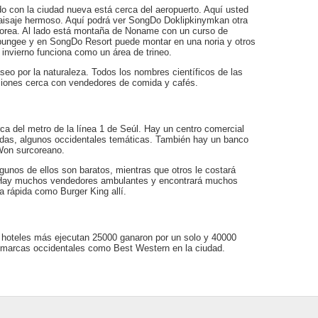
o con la ciudad nueva está cerca del aeropuerto. Aquí usted
paisaje hermoso. Aquí podrá ver SongDo Doklipkinymkan otra
Corea. Al lado está montaña de Noname con un curso de
ungee y en SongDo Resort puede montar en una noria y otros
invierno funciona como un área de trineo.
eo por la naturaleza. Todos los nombres científicos de las
ersiones cerca con vendedores de comida y cafés.
ca del metro de la línea 1 de Seúl. Hay un centro comercial
endas, algunos occidentales temáticas. También hay un banco
Won surcoreano.
gunos de ellos son baratos, mientras que otros le costará
Hay muchos vendedores ambulantes y encontrará muchos
 rápida como Burger King allí.
 hoteles más ejecutan 25000 ganaron por un solo y 40000
s marcas occidentales como Best Western en la ciudad.