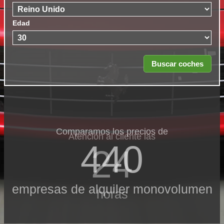
Edad
Comparamos los precios de
Atención al cliente las
440
24
empresas de alquiler monovolumen
horas