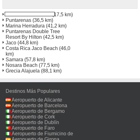
Mal Pais Costa Rica
(17,5 km)
Puntarenas
(36,5 km)
Marina Herradura
(41,2 km)
Puntarenas Double Tree
Resort By Hilton
(42,5 km)
Jaco
(44,8 km)
Costa Rica Jaco Beach
(46,0
km)
Samara
(57,8 km)
Nosara Beach
(77,5 km)
Grecia Alajuela
(88,1 km)
Destinos Más Populares
Aeropuerto de Alicante
Aeropuerto de Barcelona
Aeropuerto de Bergamo
Aeropuerto de Cork
Aeropuerto de Dublín
Aeropuerto de Faro
Aeropuerto de Fiumicino de
Roma
Aeropuerto de Girona