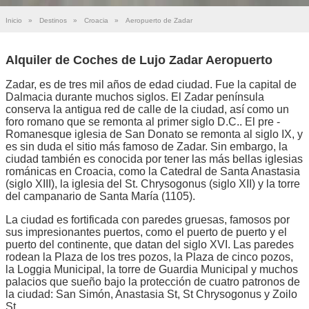
Inicio
»
Destinos
»
Croacia
»
Aeropuerto de Zadar
Alquiler de Coches de Lujo Zadar Aeropuerto
Zadar, es de tres mil años de edad ciudad. Fue la capital de
Dalmacia durante muchos siglos. El Zadar península
conserva la antigua red de calle de la ciudad, así como un
foro romano que se remonta al primer siglo D.C.. El pre -
Romanesque iglesia de San Donato se remonta al siglo IX, y
es sin duda el sitio más famoso de Zadar. Sin embargo, la
ciudad también es conocida por tener las más bellas iglesias
románicas en Croacia, como la Catedral de Santa Anastasia
(siglo XIII), la iglesia del St. Chrysogonus (siglo XII) y la torre
del campanario de Santa María (1105).
La ciudad es fortificada con paredes gruesas, famosos por
sus impresionantes puertos, como el puerto de puerto y el
puerto del continente, que datan del siglo XVI. Las paredes
rodean la Plaza de los tres pozos, la Plaza de cinco pozos,
la Loggia Municipal, la torre de Guardia Municipal y muchos
palacios que sueño bajo la protección de cuatro patronos de
la ciudad: San Simón, Anastasia St, St Chrysogonus y Zoilo
St.