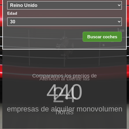
Edad
Comparamos los precios de
Atención al cliente las
440
24
empresas de alquiler monovolumen
horas