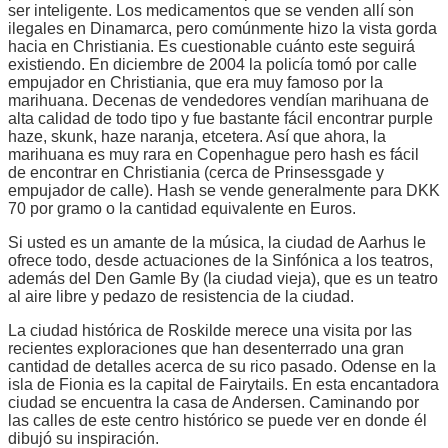
ser inteligente. Los medicamentos que se venden allí son
ilegales en Dinamarca, pero comúnmente hizo la vista gorda
hacia en Christiania. Es cuestionable cuánto este seguirá
existiendo. En diciembre de 2004 la policía tomó por calle
empujador en Christiania, que era muy famoso por la
marihuana. Decenas de vendedores vendían marihuana de
alta calidad de todo tipo y fue bastante fácil encontrar purple
haze, skunk, haze naranja, etcetera. Así que ahora, la
marihuana es muy rara en Copenhague pero hash es fácil
de encontrar en Christiania (cerca de Prinsessgade y
empujador de calle). Hash se vende generalmente para DKK
70 por gramo o la cantidad equivalente en Euros.
Si usted es un amante de la música, la ciudad de Aarhus le
ofrece todo, desde actuaciones de la Sinfónica a los teatros,
además del Den Gamle By (la ciudad vieja), que es un teatro
al aire libre y pedazo de resistencia de la ciudad.
La ciudad histórica de Roskilde merece una visita por las
recientes exploraciones que han desenterrado una gran
cantidad de detalles acerca de su rico pasado. Odense en la
isla de Fionia es la capital de Fairytails. En esta encantadora
ciudad se encuentra la casa de Andersen. Caminando por
las calles de este centro histórico se puede ver en donde él
dibujó su inspiración.